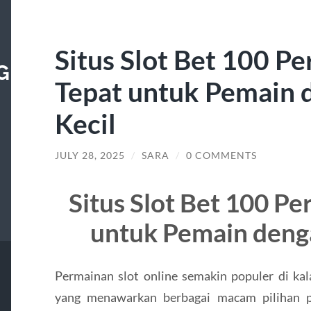
Situs Slot Bet 100 Pe
G
Tepat untuk Pemain 
Kecil
JULY 28, 2025
/
SARA
/
0 COMMENTS
Situs Slot Bet 100 Pe
untuk Pemain deng
Permainan slot online semakin populer di kal
yang menawarkan berbagai macam pilihan p