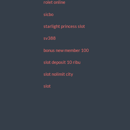
rolet online
sicbo
starlight princess slot
sv388
bonus new member 100
slot deposit 10 ribu
slot nolimit city
slot