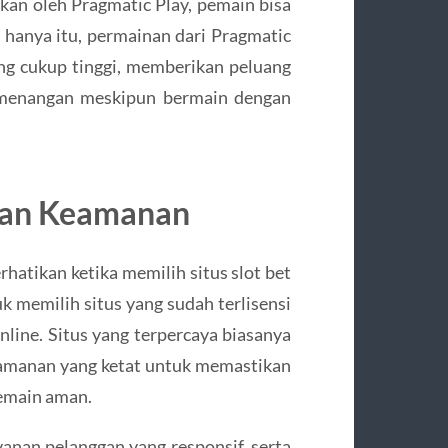
kan oleh Pragmatic Play, pemain bisa
 hanya itu, permainan dari Pragmatic
ang cukup tinggi, memberikan peluang
kemenangan meskipun bermain dengan
 dan Keamanan
hatikan ketika memilih situs slot bet
uk memilih situs yang sudah terlisensi
online. Situs yang terpercaya biasanya
keamanan yang ketat untuk memastikan
pemain aman.
yanan pelanggan yang responsif, serta