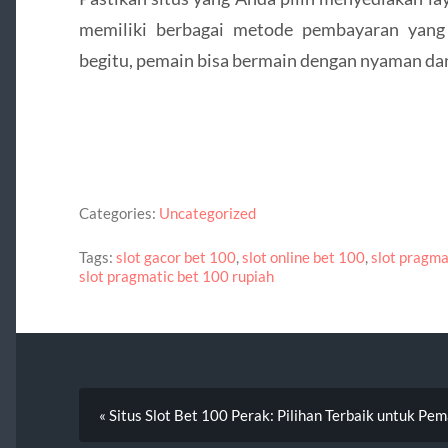
memiliki berbagai metode pembayaran yan
begitu, pemain bisa bermain dengan nyaman dan
Categories:
Uncategorized
Tags:
slot gacor bet 100
,
slot online bet 100
,
slot pragma
slot pragmatic bet 100 rupiah
« Situs Slot Bet 100 Perak: Pilihan Terbaik untuk P