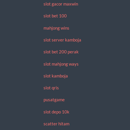
slot gacor maxwin
slot bet 100
mahjong wins
slot server kamboja
slot bet 200 perak
slot mahjong ways
slot kamboja
slot qris
pusatgame
slot depo 10k
scatter hitam