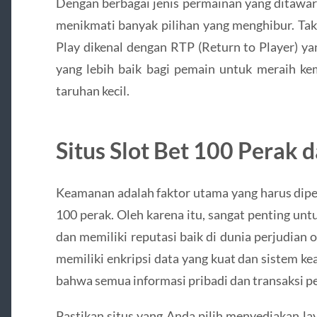
Dengan berbagai jenis permainan yang ditawar
menikmati banyak pilihan yang menghibur. Tak
Play dikenal dengan RTP (Return to Player) y
yang lebih baik bagi pemain untuk meraih 
taruhan kecil.
Situs Slot Bet 100 Perak
Keamanan adalah faktor utama yang harus diper
100 perak. Oleh karena itu, sangat penting unt
dan memiliki reputasi baik di dunia perjudian 
memiliki enkripsi data yang kuat dan sistem 
bahwa semua informasi pribadi dan transaksi 
Pastikan situs yang Anda pilih menyediakan la