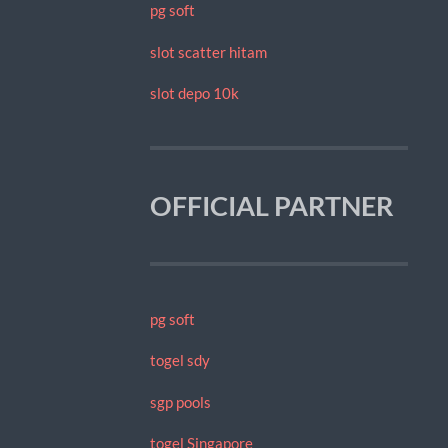
pg soft
slot scatter hitam
slot depo 10k
OFFICIAL PARTNER
pg soft
togel sdy
sgp pools
togel Singapore