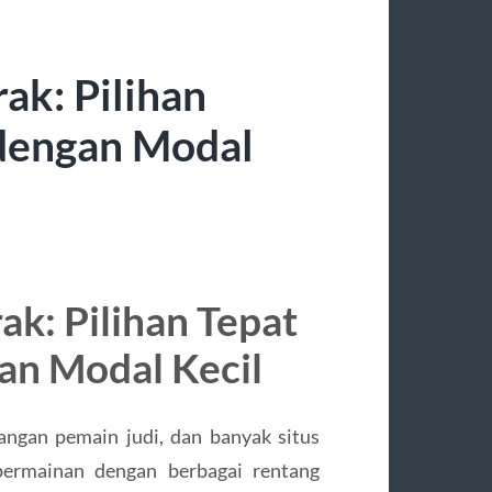
rak: Pilihan
dengan Modal
rak: Pilihan Tepat
an Modal Kecil
angan pemain judi, dan banyak situs
ermainan dengan berbagai rentang