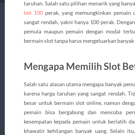
taruhan. Salah satu pilihan menarik yang bany
bet 100
perak, yang memungkinkan pemain u
sangat rendah, yakni hanya 100 perak. Dengan
pemula maupun pemain dengan modal terbat
bermain slot tanpa harus mengeluarkan banyak
Mengapa Memilih Slot Be
Salah satu alasan utama mengapa banyak pemai
karena harga taruhan yang sangat rendah. Ti
besar untuk bermain slot online, namun deng
pemain bisa bergabung dan mencoba peru
kesempatan kepada pemain untuk berlatih d
khawatir kehilangan banyak uang. Selain itu