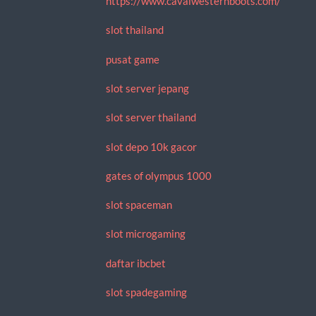
https://www.cavalwesternboots.com/
slot thailand
pusat game
slot server jepang
slot server thailand
slot depo 10k gacor
gates of olympus 1000
slot spaceman
slot microgaming
daftar ibcbet
slot spadegaming