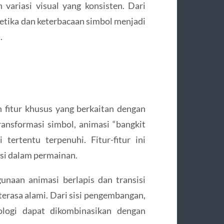
variasi visual yang konsisten. Dari
etika dan keterbacaan simbol menjadi
.
n fitur khusus yang berkaitan dengan
ransformasi simbol, animasi “bangkit
 tertentu terpenuhi. Fitur-fitur ini
si dalam permainan.
unaan animasi berlapis dan transisi
terasa alami. Dari sisi pengembangan,
ologi dapat dikombinasikan dengan