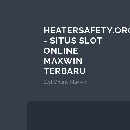
HEATERSAFETY.OR
- SITUS SLOT
ONLINE
MAXWIN
TERBARU
Slot Online Maxwin