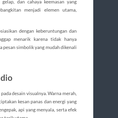
it gelap, dan cahaya keemasan yang
ebangkitan menjadi elemen utama,
osiasikan dengan keberuntungan dan
nggap menarik karena tidak hanya
a pesan simbolik yang mudah dikenali
udio
k pada desain visualnya. Warna merah,
iptakan kesan panas dan energi yang
ngepak, api yang menyala, serta efek
a tarik utama.