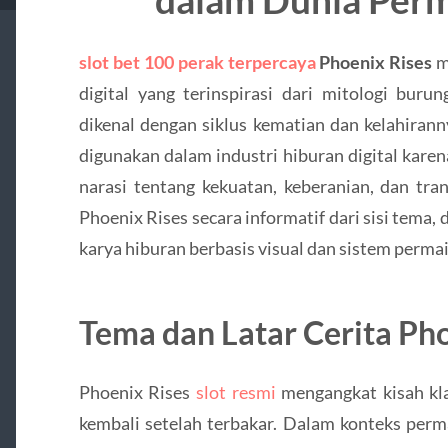
slot bet 100 perak terpercaya
Phoenix Rises
m
digital yang terinspirasi dari mitologi buru
dikenal dengan siklus kematian dan kelahirann
digunakan dalam industri hiburan digital karen
narasi tentang kekuatan, keberanian, dan tra
Phoenix Rises secara informatif dari sisi tema, d
karya hiburan berbasis visual dan sistem perma
Tema dan Latar Cerita Ph
Phoenix Rises
slot resmi
mengangkat kisah kla
kembali setelah terbakar. Dalam konteks perma