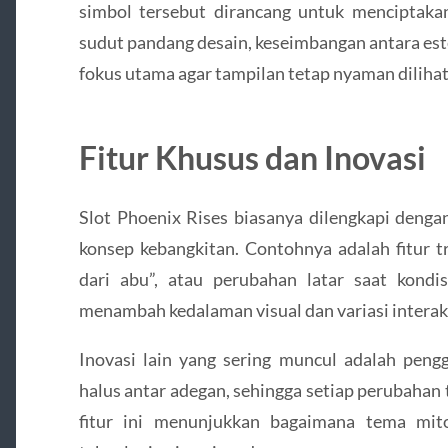
simbol tersebut dirancang untuk menciptakan 
sudut pandang desain, keseimbangan antara est
fokus utama agar tampilan tetap nyaman dilihat
Fitur Khusus dan Inovasi
Slot Phoenix Rises biasanya dilengkapi denga
konsep kebangkitan. Contohnya adalah fitur t
dari abu”, atau perubahan latar saat kondisi
menambah kedalaman visual dan variasi interak
Inovasi lain yang sering muncul adalah pengg
halus antar adegan, sehingga setiap perubahan 
fitur ini menunjukkan bagaimana tema mit