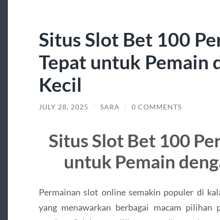
Situs Slot Bet 100 Pe
Tepat untuk Pemain 
Kecil
JULY 28, 2025
/
SARA
/
0 COMMENTS
Situs Slot Bet 100 Pe
untuk Pemain deng
Permainan slot online semakin populer di kal
yang menawarkan berbagai macam pilihan p