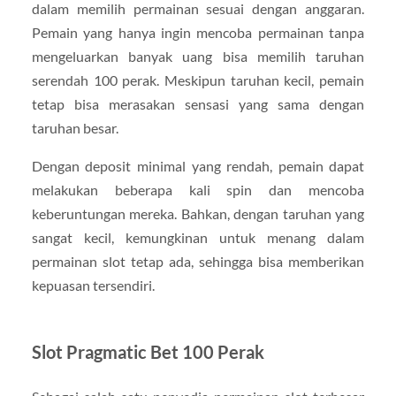
dalam memilih permainan sesuai dengan anggaran.
Pemain yang hanya ingin mencoba permainan tanpa
mengeluarkan banyak uang bisa memilih taruhan
serendah 100 perak. Meskipun taruhan kecil, pemain
tetap bisa merasakan sensasi yang sama dengan
taruhan besar.
Dengan deposit minimal yang rendah, pemain dapat
melakukan beberapa kali spin dan mencoba
keberuntungan mereka. Bahkan, dengan taruhan yang
sangat kecil, kemungkinan untuk menang dalam
permainan slot tetap ada, sehingga bisa memberikan
kepuasan tersendiri.
Slot Pragmatic Bet 100 Perak