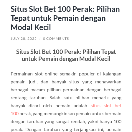
Situs Slot Bet 100 Perak: Pilihan
Tepat untuk Pemain dengan
Modal Kecil
JULY 28, 2025
/
0 COMMENTS
Situs Slot Bet 100 Perak: Pilihan Tepat
untuk Pemain dengan Modal Kecil
Permainan slot online semakin populer di kalangan
pemain judi, dan banyak situs yang menawarkan
berbagai macam pilihan permainan dengan berbagai
rentang taruhan. Salah satu pilihan menarik yang
banyak dicari oleh pemain adalah
situs slot bet
100
perak, yang memungkinkan pemain untuk bermain
dengan taruhan yang sangat rendah, yakni hanya 100
perak. Dengan taruhan yang terjangkau ini, pemain