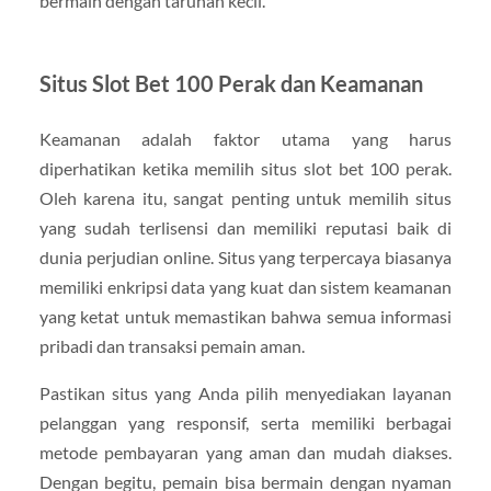
bermain dengan taruhan kecil.
Situs Slot Bet 100 Perak dan Keamanan
Keamanan adalah faktor utama yang harus
diperhatikan ketika memilih situs slot bet 100 perak.
Oleh karena itu, sangat penting untuk memilih situs
yang sudah terlisensi dan memiliki reputasi baik di
dunia perjudian online. Situs yang terpercaya biasanya
memiliki enkripsi data yang kuat dan sistem keamanan
yang ketat untuk memastikan bahwa semua informasi
pribadi dan transaksi pemain aman.
Pastikan situs yang Anda pilih menyediakan layanan
pelanggan yang responsif, serta memiliki berbagai
metode pembayaran yang aman dan mudah diakses.
Dengan begitu, pemain bisa bermain dengan nyaman