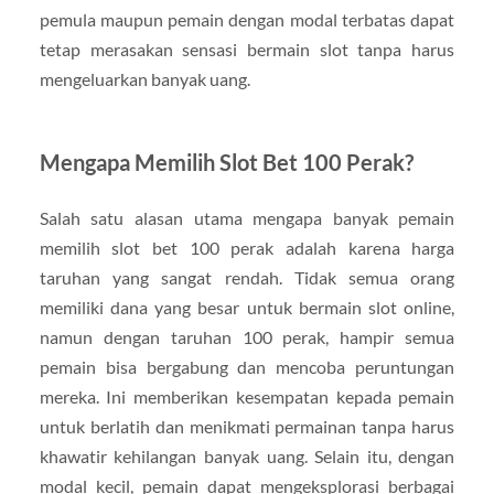
pemula maupun pemain dengan modal terbatas dapat
tetap merasakan sensasi bermain slot tanpa harus
mengeluarkan banyak uang.
Mengapa Memilih Slot Bet 100 Perak?
Salah satu alasan utama mengapa banyak pemain
memilih slot bet 100 perak adalah karena harga
taruhan yang sangat rendah. Tidak semua orang
memiliki dana yang besar untuk bermain slot online,
namun dengan taruhan 100 perak, hampir semua
pemain bisa bergabung dan mencoba peruntungan
mereka. Ini memberikan kesempatan kepada pemain
untuk berlatih dan menikmati permainan tanpa harus
khawatir kehilangan banyak uang. Selain itu, dengan
modal kecil, pemain dapat mengeksplorasi berbagai