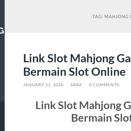
TAG:
MAHJONG 
G
Link Slot Mahjong Ga
Bermain Slot Online
JANUARY 21, 2026
/
SARA
/
0 COMMENTS
Link Slot Mahjong 
Bermain Slo