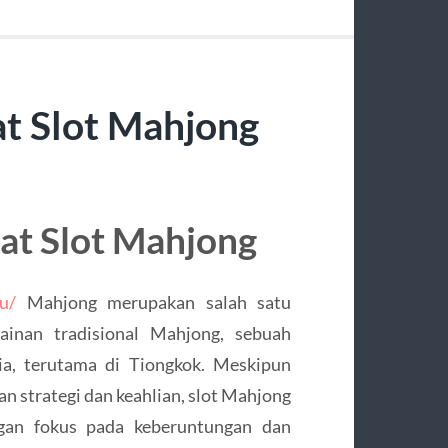
t Slot Mahjong
at Slot Mahjong
u/
Mahjong merupakan salah satu
mainan tradisional Mahjong, sebuah
ia, terutama di Tiongkok. Meskipun
 strategi dan keahlian, slot Mahjong
an fokus pada keberuntungan dan