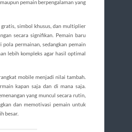
a maupun pemain berpengalaman yang
gratis, simbol khusus, dan multiplier
an secara signifikan. Pemain baru
ri pola permainan, sedangkan pemain
n lebih kompleks agar hasil optimal
ngkat mobile menjadi nilai tambah.
rmain kapan saja dan di mana saja.
emenangan yang muncul secara rutin,
ngkan dan memotivasi pemain untuk
h besar.