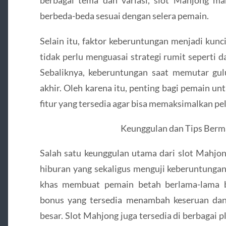
berbagai tema dan variasi, slot Mahjong 
berbeda-beda sesuai dengan selera pemain.
Selain itu, faktor keberuntungan menjadi kun
tidak perlu menguasai strategi rumit seperti 
Sebaliknya, keberuntungan saat memutar gu
akhir. Oleh karena itu, penting bagi pemain u
fitur yang tersedia agar bisa memaksimalkan p
Keunggulan dan Tips Berm
Salah satu keunggulan utama dari slot Mahj
hiburan yang sekaligus menguji keberuntungan
khas membuat pemain betah berlama-lama be
bonus yang tersedia menambah keseruan da
besar. Slot Mahjong juga tersedia di berbagai 