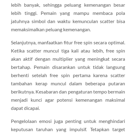
lebih banyak, sehingga peluang kemenangan besar
lebih tinggi. Pemain yang mampu membaca pola
jatuhnya simbol dan waktu kemunculan scatter bisa
memaksimalkan peluang kemenangan.
Selanjutnya, manfaatkan fitur free spin secara optimal.
Ketika scatter muncul tiga kali atau lebih, free spin
akan aktif dengan multiplier yang meningkat secara
bertahap. Pemain disarankan untuk tidak langsung
berhenti setelah free spin pertama karena scatter
tambahan kerap muncul dalam beberapa putaran
berikutnya. Kesabaran dan pengaturan tempo bermain
menjadi kunci agar potensi kemenangan maksimal
dapat dicapai.
Pengelolaan emosi juga penting untuk menghindari
keputusan taruhan yang impulsif. Tetapkan target