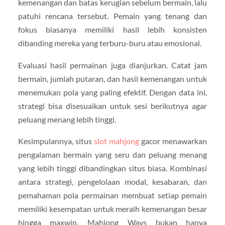
kemenangan dan batas kerugian sebelum bermain, lalu
patuhi rencana tersebut. Pemain yang tenang dan
fokus biasanya memiliki hasil lebih konsisten
dibanding mereka yang terburu-buru atau emosional.
Evaluasi hasil permainan juga dianjurkan. Catat jam
bermain, jumlah putaran, dan hasil kemenangan untuk
menemukan pola yang paling efektif. Dengan data ini,
strategi bisa disesuaikan untuk sesi berikutnya agar
peluang menang lebih tinggi.
Kesimpulannya, situs
slot mahjong
gacor menawarkan
pengalaman bermain yang seru dan peluang menang
yang lebih tinggi dibandingkan situs biasa. Kombinasi
antara strategi, pengelolaan modal, kesabaran, dan
pemahaman pola permainan membuat setiap pemain
memiliki kesempatan untuk meraih kemenangan besar
hingga maxwin. Mahjong Ways bukan hanya