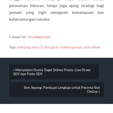
permainan hiburan, tetapi juga ajang strategi bagi
pemain yang ingin mengasah kemampuan dan
keberuntungan mereka.
Categories:
Uncategorized
Tags:
mahjong ways 2
,
slot gacor mahjong ways
,
slot online
« Menyelami Dunia Togel Sidney Pools: Live Draw
SDY dan Paito SDY
Slot Jepang: Panduan Lengkap untuk Pecinta Slot
Online »