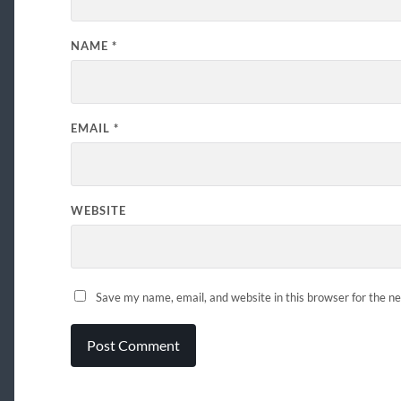
NAME
*
EMAIL
*
WEBSITE
Save my name, email, and website in this browser for the n