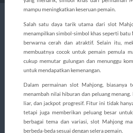
yang menarik, simbol khas dari permainan Ma
mampu meningkatkan keseruan pemain.
Salah satu daya tarik utama dari slot Mahj
menampilkan simbol-simbol khas seperti batu 
berwarna cerah dan atraktif. Selain itu, 
membuatnya cocok untuk pemain pemula ma
cukup memutar gulungan dan menunggu komb
untuk mendapatkan kemenangan.
Dalam permainan slot Mahjong, biasanya t
menambah nilai hiburan dan peluang menang. Mi
liar, dan jackpot progresif. Fitur ini tidak h
tetapi juga memberikan peluang besar untu
berbagai tema dan variasi, slot Mahjong 
berbeda-beda sesuai dengan selera pemain.