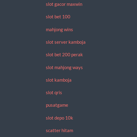
slot gacor maxwin
slot bet 100
mahjong wins
slot server kamboja
slot bet 200 perak
slot mahjong ways
slot kamboja
slot qris
pusatgame
slot depo 10k
scatter hitam