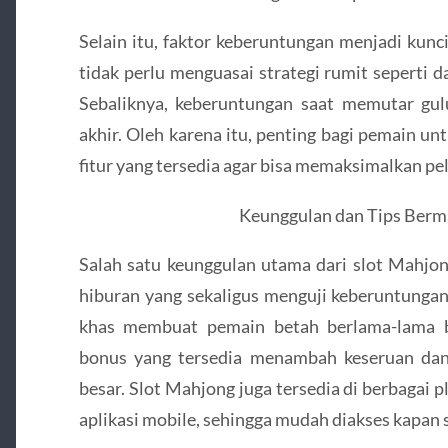
Selain itu, faktor keberuntungan menjadi kun
tidak perlu menguasai strategi rumit seperti 
Sebaliknya, keberuntungan saat memutar gu
akhir. Oleh karena itu, penting bagi pemain u
fitur yang tersedia agar bisa memaksimalkan p
Keunggulan dan Tips Berm
Salah satu keunggulan utama dari slot Mahj
hiburan yang sekaligus menguji keberuntungan
khas membuat pemain betah berlama-lama be
bonus yang tersedia menambah keseruan da
besar. Slot Mahjong juga tersedia di berbagai 
aplikasi mobile, sehingga mudah diakses kapan s