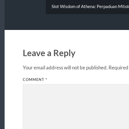
Slot Wisdom of Athena: Perpaduan Mitol
Leave a Reply
Your email address will not be published.
Required 
COMMENT
*