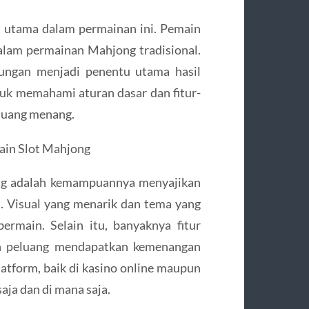
ci utama dalam permainan ini. Pemain
dalam permainan Mahjong tradisional.
lungan menjadi penentu utama hasil
ntuk memahami aturan dasar dan fitur-
eluang menang.
ain Slot Mahjong
ong adalah kemampuannya menyajikan
. Visual yang menarik dan tema yang
rmain. Selain itu, banyaknya fitur
n peluang mendapatkan kemenangan
platform, baik di kasino online maupun
aja dan di mana saja.