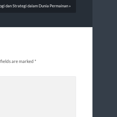
ogi dan Strategi dalam Dunia Permainan »
fields are marked
*