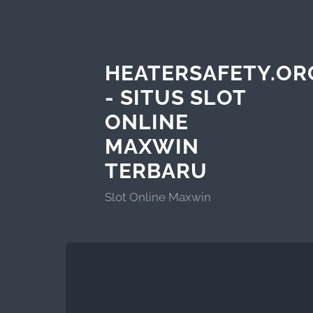
HEATERSAFETY.OR
- SITUS SLOT
ONLINE
MAXWIN
TERBARU
Slot Online Maxwin