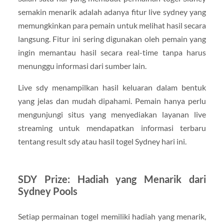
semakin menarik adalah adanya fitur live sydney yang
memungkinkan para pemain untuk melihat hasil secara
langsung. Fitur ini sering digunakan oleh pemain yang
ingin memantau hasil secara real-time tanpa harus
menunggu informasi dari sumber lain.
Live sdy menampilkan hasil keluaran dalam bentuk
yang jelas dan mudah dipahami. Pemain hanya perlu
mengunjungi situs yang menyediakan layanan live
streaming untuk mendapatkan informasi terbaru
tentang result sdy atau hasil togel Sydney hari ini.
SDY Prize: Hadiah yang Menarik dari
Sydney Pools
Setiap permainan togel memiliki hadiah yang menarik,