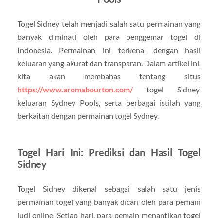
Togel Sidney telah menjadi salah satu permainan yang
banyak diminati oleh para penggemar togel di
Indonesia. Permainan ini terkenal dengan hasil
keluaran yang akurat dan transparan. Dalam artikel ini,
kita akan membahas tentang situs
https://www.aromabourton.com/
togel Sidney,
keluaran Sydney Pools, serta berbagai istilah yang
berkaitan dengan permainan togel Sydney.
Togel Hari Ini: Prediksi dan Hasil Togel
Sidney
Togel Sidney dikenal sebagai salah satu jenis
permainan togel yang banyak dicari oleh para pemain
judi online. Setiap hari, para pemain menantikan togel