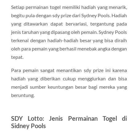
Setiap permainan togel memiliki hadiah yang menarik,
begitu pula dengan sdy prize dari Sydney Pools. Hadiah
yang ditawarkan dapat bervariasi, tergantung pada
jenis taruhan yang dipasang oleh pemain. Sydney Pools
terkenal dengan hadiah-hadiah besar yang bisa diraih
oleh para pemain yang berhasil menebak angka dengan
tepat.
Para pemain sangat menantikan sdy prize ini karena
hadiah yang diberikan cukup menggiurkan dan bisa
menjadi sumber keuntungan besar bagi mereka yang
beruntung.
SDY Lotto: Jenis Permainan Togel di
Sidney Pools