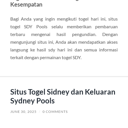
Kesempatan
Bagi Anda yang ingin mengikuti togel hari ini, situs
togel SDY Pools selalu memberikan pembaruan
terbaru mengenai hasil pengundian. Dengan
mengunjungi situs ini, Anda akan mendapatkan akses
langsung ke hasil sdy hari ini dan semua informasi
terkait dengan permainan togel SDY.
Situs Togel Sidney dan Keluaran
Sydney Pools
JUNE 30, 2025
/
0 COMMENTS