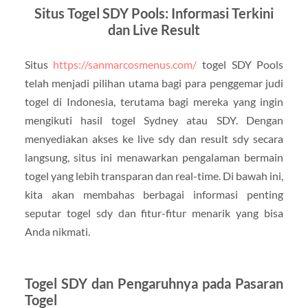
Situs Togel SDY Pools: Informasi Terkini
dan Live Result
Situs
https://sanmarcosmenus.com/
togel SDY Pools
telah menjadi pilihan utama bagi para penggemar judi
togel di Indonesia, terutama bagi mereka yang ingin
mengikuti hasil togel Sydney atau SDY. Dengan
menyediakan akses ke live sdy dan result sdy secara
langsung, situs ini menawarkan pengalaman bermain
togel yang lebih transparan dan real-time. Di bawah ini,
kita akan membahas berbagai informasi penting
seputar togel sdy dan fitur-fitur menarik yang bisa
Anda nikmati.
Togel SDY dan Pengaruhnya pada Pasaran
Togel