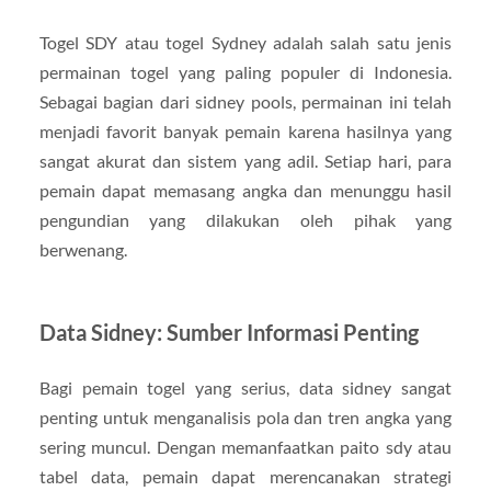
Togel SDY atau togel Sydney adalah salah satu jenis
permainan togel yang paling populer di Indonesia.
Sebagai bagian dari sidney pools, permainan ini telah
menjadi favorit banyak pemain karena hasilnya yang
sangat akurat dan sistem yang adil. Setiap hari, para
pemain dapat memasang angka dan menunggu hasil
pengundian yang dilakukan oleh pihak yang
berwenang.
Data Sidney: Sumber Informasi Penting
Bagi pemain togel yang serius, data sidney sangat
penting untuk menganalisis pola dan tren angka yang
sering muncul. Dengan memanfaatkan paito sdy atau
tabel data, pemain dapat merencanakan strategi