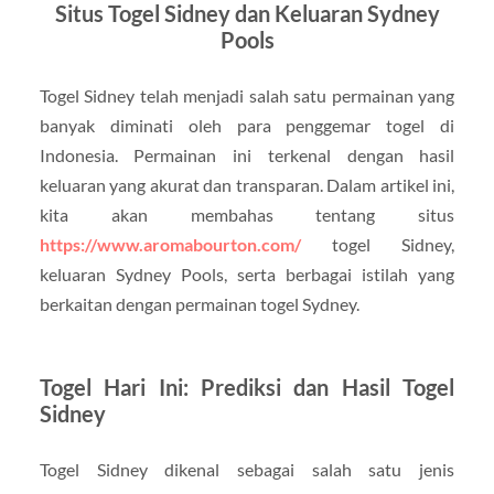
Situs Togel Sidney dan Keluaran Sydney
Pools
Togel Sidney telah menjadi salah satu permainan yang
banyak diminati oleh para penggemar togel di
Indonesia. Permainan ini terkenal dengan hasil
keluaran yang akurat dan transparan. Dalam artikel ini,
kita akan membahas tentang situs
https://www.aromabourton.com/
togel Sidney,
keluaran Sydney Pools, serta berbagai istilah yang
berkaitan dengan permainan togel Sydney.
Togel Hari Ini: Prediksi dan Hasil Togel
Sidney
Togel Sidney dikenal sebagai salah satu jenis