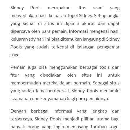
Sidney Pools merupakan situs resmi yang
menyediakan hasil keluaran togel Sidney. Setiap angka
yang keluar di situs ini dijamin akurat dan dapat
dipercaya oleh para pemain. Informasi mengenai hasil
keluaran sdy hari ini bisa ditemukan langsung di Sidney
Pools yang sudah terkenal di kalangan penggemar
togel.
Pemain juga bisa menggunakan berbagai tools dan
fitur yang disediakan oleh situs ini untuk
mempermudah mereka dalam bermain. Sebagai situs
yang sudah lama beroperasi, Sidney Pools menjamin
keamanan dan kenyamanan bagi para pemainnya.
Dengan berbagai informasi yang lengkap dan
terpercaya, Sidney Pools menjadi pilihan utama bagi
banyak orang yang ingin memasang taruhan togel