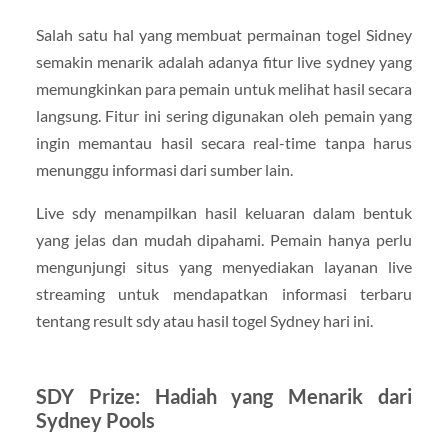
Salah satu hal yang membuat permainan togel Sidney
semakin menarik adalah adanya fitur live sydney yang
memungkinkan para pemain untuk melihat hasil secara
langsung. Fitur ini sering digunakan oleh pemain yang
ingin memantau hasil secara real-time tanpa harus
menunggu informasi dari sumber lain.
Live sdy menampilkan hasil keluaran dalam bentuk
yang jelas dan mudah dipahami. Pemain hanya perlu
mengunjungi situs yang menyediakan layanan live
streaming untuk mendapatkan informasi terbaru
tentang result sdy atau hasil togel Sydney hari ini.
SDY Prize: Hadiah yang Menarik dari
Sydney Pools