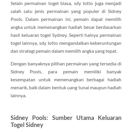
Selain permainan togel biasa, sdy lotto juga menjadi
salah satu jenis permainan yang populer di Sidney
Pools. Dalam permainan ini, pemain dapat memilih
angka untuk memenangkan hadiah besar berdasarkan
hasil keluaran togel Sydney. Seperti halnya permainan
togel lainnya, sdy lotto mengandalkan keberuntungan
dan strategi pemain dalam memilih angka yang tepat.
Dengan banyaknya pilihan permainan yang tersedia di
Sidney Pools, para pemain memiliki banyak
kesempatan untuk memenangkan berbagai hadiah
menarik, baik dalam bentuk uang tunai maupun hadiah
lainnya.
Sidney Pools: Sumber Utama Keluaran
Togel Sidney