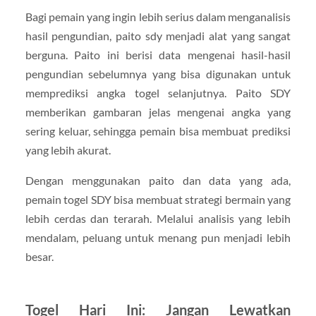
Bagi pemain yang ingin lebih serius dalam menganalisis
hasil pengundian, paito sdy menjadi alat yang sangat
berguna. Paito ini berisi data mengenai hasil-hasil
pengundian sebelumnya yang bisa digunakan untuk
memprediksi angka togel selanjutnya. Paito SDY
memberikan gambaran jelas mengenai angka yang
sering keluar, sehingga pemain bisa membuat prediksi
yang lebih akurat.
Dengan menggunakan paito dan data yang ada,
pemain togel SDY bisa membuat strategi bermain yang
lebih cerdas dan terarah. Melalui analisis yang lebih
mendalam, peluang untuk menang pun menjadi lebih
besar.
Togel Hari Ini: Jangan Lewatkan