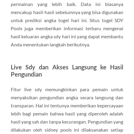
permainan yang lebih baik. Data ini biasanya
mencakup hasil-hasil sebelumnya yang bisa digunakan
untuk prediksi angka togel hari ini. Situs togel SDY
Pools juga memberikan informasi terbaru mengenai
hasil keluaran angka sdy hari ini yang dapat membantu
Anda menentukan langkah berikutnya.
Live Sdy dan Akses Langsung ke Hasil
Pengundian
Fitur live sdy memungkinkan para pemain untuk
menyaksikan pengundian angka secara langsung dan
transparan. Hal ini tentunya memberikan kepercayaan
lebih bagi pemain bahwa hasil yang diperoleh adalah
hasil yang sah dan tanpa kecurangan. Pengundian yang
dilakukan oleh sidney pools ini dilaksanakan setiap