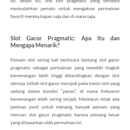
ini. Selain itu, link slot pragmatic yang tersedia
memudahkan pemain untuk mengakses permainan
favorit mereka kapan saja dan di mana saja.
Slot Gacor Pragmatic: Apa Itu dan
Mengapa Menarik?
Pemain slot sering kali berbicara tentang slot gacor
pragmatic sebagai permainan yang memiliki tingkat
kemenangan lebih tinggi dibandingkan dengan slot
lainnya. Istilah slot gacor merujuk pada mesin slot yang
sedang dalam kondisi “panas”, di mana frekuensi
kemenangan lebih sering terjadi. Meskipun tidak ada
jaminan pasti untuk menang, banyak pemain yang
mencari slot gacor pragmatic karena peluang besar
yang ditawarkan oleh permainan ini.