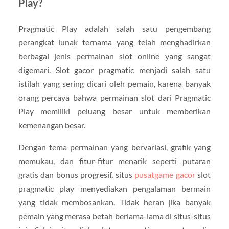
Play?
Pragmatic Play adalah salah satu pengembang
perangkat lunak ternama yang telah menghadirkan
berbagai jenis permainan slot online yang sangat
digemari. Slot gacor pragmatic menjadi salah satu
istilah yang sering dicari oleh pemain, karena banyak
orang percaya bahwa permainan slot dari Pragmatic
Play memiliki peluang besar untuk memberikan
kemenangan besar.
Dengan tema permainan yang bervariasi, grafik yang
memukau, dan fitur-fitur menarik seperti putaran
gratis dan bonus progresif, situs
pusatgame gacor
slot
pragmatic play menyediakan pengalaman bermain
yang tidak membosankan. Tidak heran jika banyak
pemain yang merasa betah berlama-lama di situs-situs