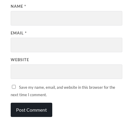
NAME
*
EMAIL
*
WEBSITE
Save my name, email, and website in this browser for the
next time I comment.