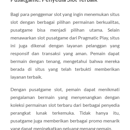
Bagi para penggemar slot yang ingin menemukan situs
slot dengan berbagai pilihan permainan berkualitas,
pusatgame bisa menjadi pilihan utama. Selain
menawarkan slot pusatgame dari Pragmatic Play, situs
ini juga dikenal dengan layanan pelanggan yang
responsif dan transaksi yang aman. Pemain dapat
bermain dengan tenang, mengetahui bahwa mereka
berada di situs yang telah terbukti memberikan
layanan terbaik.
Dengan pusatgame slot, pemain dapat menikmati
pengalaman bermain yang menyenangkan dengan
koleksi permainan slot terbaru dari berbagai penyedia
perangkat lunak terkemuka. Tidak hanya itu,
pusatgame juga memberikan berbagai promo menarik
yang dapat meningkatkan peluang menang pemain.