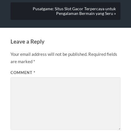
Pusatgame: Situs Slot Gacor Terpercaya untuk
Pengalaman Bermain yang Seru »
Leave a Reply
Your email address will not be published.
Required fields
are marked
*
COMMENT
*