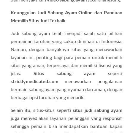
Keunggulan Judi Sabung Ayam Online dan Panduan
Memilih Situs Judi Terbaik
Judi sabung ayam telah menjadi salah satu pilihan
permainan taruhan yang cukup diminati di Indonesia.
Namun, dengan banyaknya situs yang menawarkan
layanan ini, penting bagi para pemain untuk memilih
situs yang aman, terpercaya, dan memiliki lisensi yang
jelas.
Situs sabung ayam
seperti
strictlymedicated.com
menawarkan pengalaman
bermain sabung ayam yang nyaman dan aman, dengan
berbagai opsi taruhan yang menarik.
Selain itu, situs-situs seperti
situs judi sabung ayam
juga menyediakan layanan pelanggan yang responsif,
sehingga pemain bisa mendapatkan bantuan kapan