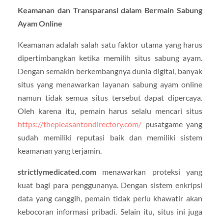
Keamanan dan Transparansi dalam Bermain Sabung
Ayam Online
Keamanan adalah salah satu faktor utama yang harus
dipertimbangkan ketika memilih situs sabung ayam.
Dengan semakin berkembangnya dunia digital, banyak
situs yang menawarkan layanan sabung ayam online
namun tidak semua situs tersebut dapat dipercaya.
Oleh karena itu, pemain harus selalu mencari situs
https://thepleasantondirectory.com/
pusatgame yang
sudah memiliki reputasi baik dan memiliki sistem
keamanan yang terjamin.
strictlymedicated.com
menawarkan proteksi yang
kuat bagi para penggunanya. Dengan sistem enkripsi
data yang canggih, pemain tidak perlu khawatir akan
kebocoran informasi pribadi. Selain itu, situs ini juga