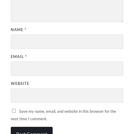
NAME
*
EMAIL
*
WEBSITE
Save my name, email, and website in this browser for the
next time I comment.