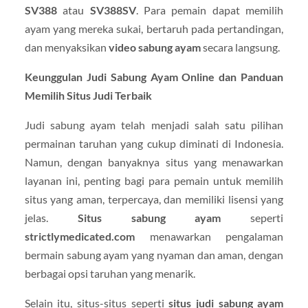
SV388
atau
SV388SV
. Para pemain dapat memilih
ayam yang mereka sukai, bertaruh pada pertandingan,
dan menyaksikan
video sabung ayam
secara langsung.
Keunggulan Judi Sabung Ayam Online dan Panduan
Memilih Situs Judi Terbaik
Judi sabung ayam telah menjadi salah satu pilihan
permainan taruhan yang cukup diminati di Indonesia.
Namun, dengan banyaknya situs yang menawarkan
layanan ini, penting bagi para pemain untuk memilih
situs yang aman, terpercaya, dan memiliki lisensi yang
jelas.
Situs sabung ayam
seperti
strictlymedicated.com
menawarkan pengalaman
bermain sabung ayam yang nyaman dan aman, dengan
berbagai opsi taruhan yang menarik.
Selain itu, situs-situs seperti
situs judi sabung ayam