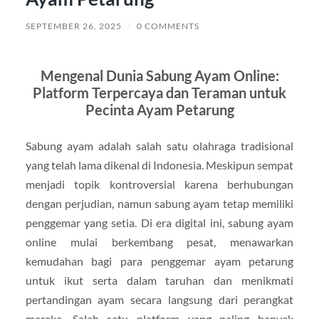
SEPTEMBER 26, 2025
/
0 COMMENTS
Mengenal Dunia Sabung Ayam Online:
Platform Terpercaya dan Teraman untuk
Pecinta Ayam Petarung
Sabung ayam adalah salah satu olahraga tradisional
yang telah lama dikenal di Indonesia. Meskipun sempat
menjadi topik kontroversial karena berhubungan
dengan perjudian, namun sabung ayam tetap memiliki
penggemar yang setia. Di era digital ini, sabung ayam
online mulai berkembang pesat, menawarkan
kemudahan bagi para penggemar ayam petarung
untuk ikut serta dalam taruhan dan menikmati
pertandingan ayam secara langsung dari perangkat
mereka. Salah satu platform yang paling banyak