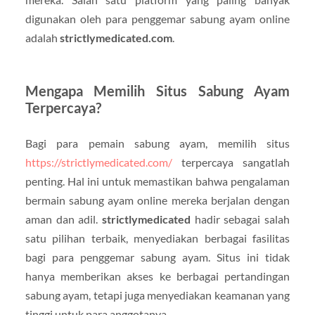
digunakan oleh para penggemar sabung ayam online
adalah
strictlymedicated.com
.
Mengapa Memilih Situs Sabung Ayam
Terpercaya?
Bagi para pemain sabung ayam, memilih situs
https://strictlymedicated.com/
terpercaya sangatlah
penting. Hal ini untuk memastikan bahwa pengalaman
bermain sabung ayam online mereka berjalan dengan
aman dan adil.
strictlymedicated
hadir sebagai salah
satu pilihan terbaik, menyediakan berbagai fasilitas
bagi para penggemar sabung ayam. Situs ini tidak
hanya memberikan akses ke berbagai pertandingan
sabung ayam, tetapi juga menyediakan keamanan yang
tinggi untuk para anggotanya.