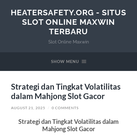
HEATERSAFETY.ORG - SITUS
SLOT ONLINE MAXWIN
TERBARU
Slot Online Maxwin
SHOW MENU
Strategi dan Tingkat Volatilitas
dalam Mahjong Slot Gacor
AUGUST 21, 2025
/
0 COMMENTS
Strategi dan Tingkat Volatilitas dalam
Mahjong Slot Gacor