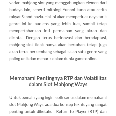
varian mahjong slot yang menggabungkan elemen dari
budaya lain, seperti mitologi Yunani kuno atau cerita
rakyat Skandinavia. Hal ini akan memperluas daya tarik
genre ini ke audiens yang lebih luas, sambil tetap
mempertahankan inti permainan yang akrab dan
dicintai. Dengan terus berinovasi dan beradaptasi,
mahjong slot tidak hanya akan bertahan, tetapi juga
akan terus berkembang sebagai salah satu genre yang
paling unik dan menarik dalam dunia game online.
Memahami Pentingnya RTP dan Volatilitas
dalam Slot Mahjong Ways
Untuk pemain yang ingin lebih serius dalam memahami
slot Mahjong Ways, ada dua konsep teknis yang sangat
penting untuk diketahui: Return to Player (RTP) dan