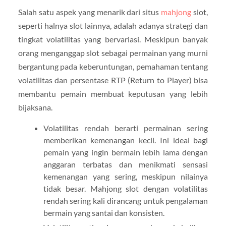
Salah satu aspek yang menarik dari situs
mahjong
slot,
seperti halnya slot lainnya, adalah adanya strategi dan
tingkat volatilitas yang bervariasi. Meskipun banyak
orang menganggap slot sebagai permainan yang murni
bergantung pada keberuntungan, pemahaman tentang
volatilitas dan persentase RTP (Return to Player) bisa
membantu pemain membuat keputusan yang lebih
bijaksana.
Volatilitas rendah berarti permainan sering
memberikan kemenangan kecil. Ini ideal bagi
pemain yang ingin bermain lebih lama dengan
anggaran terbatas dan menikmati sensasi
kemenangan yang sering, meskipun nilainya
tidak besar. Mahjong slot dengan volatilitas
rendah sering kali dirancang untuk pengalaman
bermain yang santai dan konsisten.