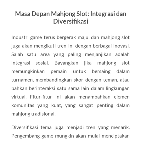
Masa Depan Mahjong Slot: Integrasi dan
Diversifikasi
Industri game terus bergerak maju, dan mahjong slot
juga akan mengikuti tren ini dengan berbagai inovasi.
Salah satu area yang paling menjanjikan adalah
integrasi sosial. Bayangkan jika mahjong slot
memungkinkan pemain untuk bersaing dalam
turnamen, membandingkan skor dengan teman, atau
bahkan berinteraksi satu sama lain dalam lingkungan
virtual. Fitur-fitur ini akan menambahkan elemen
komunitas yang kuat, yang sangat penting dalam
mahjong tradisional.
Diversifikasi tema juga menjadi tren yang menarik.
Pengembang game mungkin akan mulai menciptakan