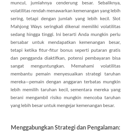
muncul, jumlahnya cenderung besar. Sebaliknya,
volatilitas rendah menawarkan kemenangan yang lebih
sering, tetapi dengan jumlah yang lebih kecil. Slot
Mahjong Ways seringkali dikenal memiliki volatilitas
sedang hingga tinggi. Ini berarti Anda mungkin perlu
bersabar untuk mendapatkan kemenangan besar,
tetapi ketika fitur-fitur bonus seperti putaran gratis
dan pengganda diaktifkan, potensi pembayaran bisa
sangat menguntungkan. Memahami volatilitas
membantu pemain menyesuaikan strategi taruhan
mereka—pemain dengan anggaran terbatas mungkin
lebih memilih taruhan kecil, sementara mereka yang
berani mengambil risiko mungkin mencoba taruhan
yang lebih besar untuk mengejar kemenangan besar.
Menggabungkan Strategi dan Pengalaman: