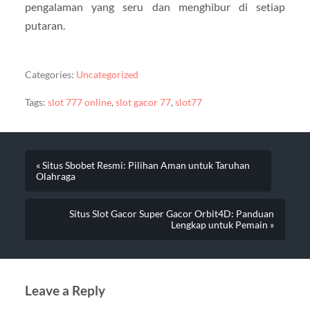
pengalaman yang seru dan menghibur di setiap
putaran.
Categories:
Uncategorized
Tags:
slot 777 online
,
slot gacor 77
,
slot77
« Situs Sbobet Resmi: Pilihan Aman untuk Taruhan
Olahraga
Situs Slot Gacor Super Gacor Orbit4D: Panduan
Lengkap untuk Pemain »
Leave a Reply