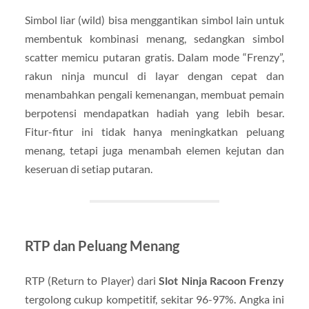
Simbol liar (wild) bisa menggantikan simbol lain untuk
membentuk kombinasi menang, sedangkan simbol
scatter memicu putaran gratis. Dalam mode “Frenzy”,
rakun ninja muncul di layar dengan cepat dan
menambahkan pengali kemenangan, membuat pemain
berpotensi mendapatkan hadiah yang lebih besar.
Fitur-fitur ini tidak hanya meningkatkan peluang
menang, tetapi juga menambah elemen kejutan dan
keseruan di setiap putaran.
RTP dan Peluang Menang
RTP (Return to Player) dari
Slot Ninja Racoon Frenzy
tergolong cukup kompetitif, sekitar 96-97%. Angka ini