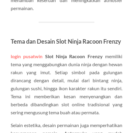
menambah keseruan dan meningkatkan atmosfer
permainan.
Tema dan Desain Slot Ninja Racoon Frenzy
login pusatwin
Slot Ninja Racoon Frenzy
memiliki
tema yang menggabungkan dunia ninja dengan hewan
rakun yang imut. Setiap simbol pada gulungan
dirancang dengan detail, mulai dari bintang ninja,
gulungan sushi, hingga ikon karakter rakun itu sendiri.
Tema ini memberikan kesan menyenangkan dan
berbeda dibandingkan slot online tradisional yang
sering mengusung tema buah atau permata.
Selain estetika, desain permainan juga memperhatikan