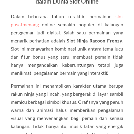
dalam Dunia Slot Online
Dalam beberapa tahun terakhir, permainan
slot
pusatmenang
online semakin populer di kalangan
penggemar judi digital. Salah satu permainan yang
menarik perhatian adalah
Slot Ninja Racoon Frenzy
.
Slot ini menawarkan kombinasi unik antara tema lucu
dan fitur bonus yang seru, membuat pemain tidak
hanya mengandalkan keberuntungan tetapi juga
menikmati pengalaman bermain yang interaktif.
Permainan ini menampilkan karakter utama berupa
rakun ninja yang lincah, yang bergerak di layar sambil
memicu berbagai simbol khusus. Grafisnya yang penuh
warna dan animasi halus memberikan pengalaman
visual yang menyenangkan bagi pemain dari semua
kalangan. Tidak hanya itu, musik latar yang energik