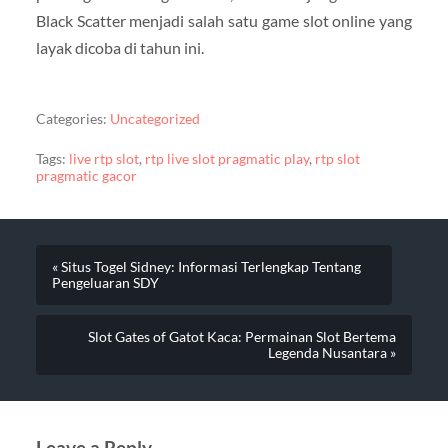
Black Scatter menjadi salah satu game slot online yang
layak dicoba di tahun ini.
Categories:
Uncategorized
Tags:
live rtp slot
,
rtp live slot pragmatic play
,
rtp slot
pragmatic gacor
« Situs Togel Sidney: Informasi Terlengkap Tentang
Pengeluaran SDY
Slot Gates of Gatot Kaca: Permainan Slot Bertema
Legenda Nusantara »
Leave a Reply