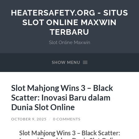
HEATERSAFETY.ORG - SITUS
SLOT ONLINE MAXWIN
TERBARU
Slot Online Maxwin
SHOW MENU
Slot Mahjong Wins 3 – Black
Scatter: Inovasi Baru dalam
Dunia Slot Online
OCTOBER 9, 2025
/
0 COMMENTS
Slot Mahjong Wins 3 – Black Scatter: