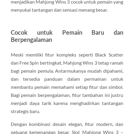
menjadikan Mahjong Wins 3 cocok untuk pemain yang
menyukai tantangan dan sensasi menang besar.
Cocok untuk Pemain Baru dan
Berpengalaman
Meski memiliki fitur kompleks seperti Black Scatter
dan Free Spin bertingkat, Mahjong Wins 3 tetap ramah
bagi pemain pemula. Antarmukanya mudah dipahami,
dan tersedia panduan dalam permainan untuk
membantu pemain memahami setiap fitur dan simbol.
Bagi pemain berpengalaman, fitur tambahan ini justru
menjadi daya tarik karena menghadirkan tantangan
strategis baru.
Dengan kombinasi desain elegan, fitur modern, dan
peluang kemenangan besar, Slot Mahjong Wins 3 –