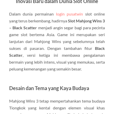
Inovasi Baru dalam Dunia Slot Online
Dalam dunia permainan
login pusatwin
slot online
yang terus berkembang, hadirnya
Slot Mahjong Wins 3
– Black Scatter
menjadi angin segar bagi para pecinta
game slot bertema Asia. Game ini merupakan seri
lanjutan dari Mahjong Wins yang sebelumnya telah
sukses di pasaran. Dengan tambahan fitur
Black
Scatter
, versi ketiga ini membawa pengalaman
bermain yang lebih intens, visual yang memukau, serta
peluang kemenangan yang semakin besar.
Desain dan Tema yang Kaya Budaya
Mahjong Wins 3 tetap mempertahankan tema budaya
Tiongkok yang kental dengan elemen visual khas