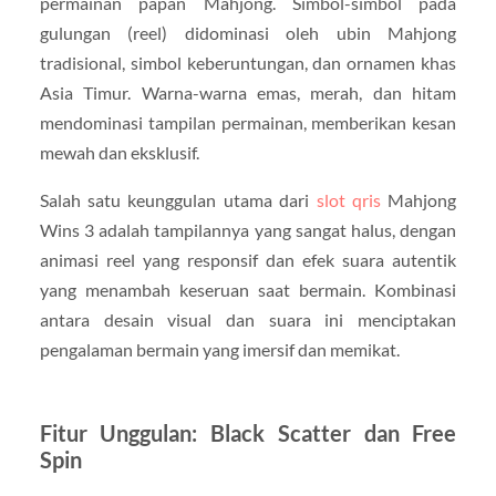
permainan papan Mahjong. Simbol-simbol pada
gulungan (reel) didominasi oleh ubin Mahjong
tradisional, simbol keberuntungan, dan ornamen khas
Asia Timur. Warna-warna emas, merah, dan hitam
mendominasi tampilan permainan, memberikan kesan
mewah dan eksklusif.
Salah satu keunggulan utama dari
slot qris
Mahjong
Wins 3 adalah tampilannya yang sangat halus, dengan
animasi reel yang responsif dan efek suara autentik
yang menambah keseruan saat bermain. Kombinasi
antara desain visual dan suara ini menciptakan
pengalaman bermain yang imersif dan memikat.
Fitur Unggulan: Black Scatter dan Free
Spin