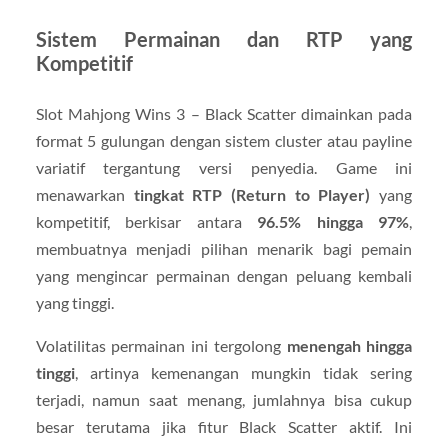
Sistem Permainan dan RTP yang
Kompetitif
Slot Mahjong Wins 3 – Black Scatter dimainkan pada
format 5 gulungan dengan sistem cluster atau payline
variatif tergantung versi penyedia. Game ini
menawarkan
tingkat RTP (Return to Player)
yang
kompetitif, berkisar antara
96.5% hingga 97%
,
membuatnya menjadi pilihan menarik bagi pemain
yang mengincar permainan dengan peluang kembali
yang tinggi.
Volatilitas permainan ini tergolong
menengah hingga
tinggi
, artinya kemenangan mungkin tidak sering
terjadi, namun saat menang, jumlahnya bisa cukup
besar terutama jika fitur Black Scatter aktif. Ini