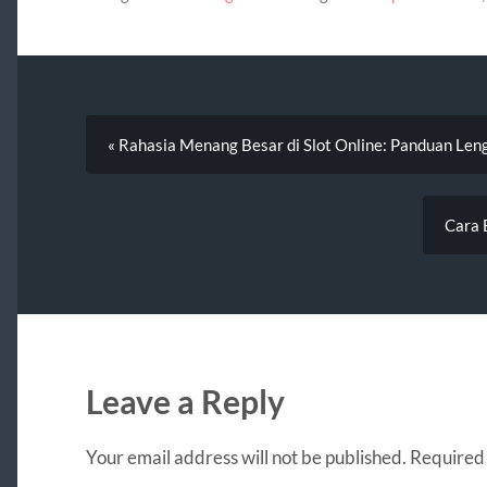
« Rahasia Menang Besar di Slot Online: Panduan Le
Cara 
Leave a Reply
Your email address will not be published.
Required 