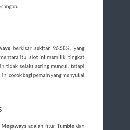
enangan.
ways
berkisar sekitar 96,58%, yang
mentara itu, slot ini memiliki tingkat
in tidak selalu sering muncul, tetapi
al ini cocok bagi pemain yang menyukai
s
o Megaways
adalah fitur
Tumble
dan