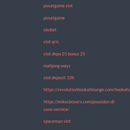
pusatgame slot
pusatgame
sbobet
slot qris
slot depo 25 bonus 25
mahjong ways
slot deposit 10k
https://revolutionhookahlounge.com/hookah
https://mikesboxers.com/poseidon-di-
casa-vernice/
spaceman slot