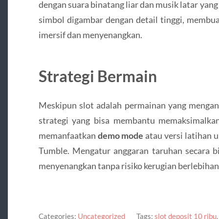
dengan suara binatang liar dan musik latar yan
simbol digambar dengan detail tinggi, membu
imersif dan menyenangkan.
Strategi Bermain
Meskipun slot adalah permainan yang mengan
strategi yang bisa membantu memaksimalkan
memanfaatkan
demo mode
atau versi latihan 
Tumble. Mengatur anggaran taruhan secara bi
menyenangkan tanpa risiko kerugian berlebihan
Categories:
Uncategorized
Tags:
slot deposit 10 ribu