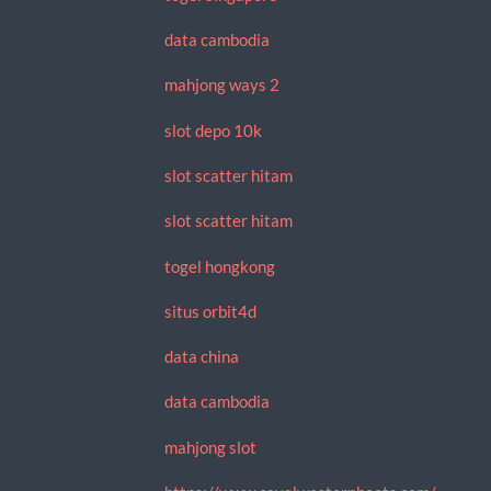
data cambodia
mahjong ways 2
slot depo 10k
slot scatter hitam
slot scatter hitam
togel hongkong
situs orbit4d
data china
data cambodia
mahjong slot