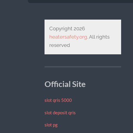
Copyright 2026
heatersafety.org
. All rights
reserved
Official Site
slot qris 5000
slot deposit qris
slot pg