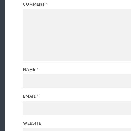
COMMENT
*
NAME
*
EMAIL
*
WEBSITE