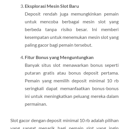
Eksplorasi Mesin Slot Baru
Deposit rendah juga memungkinkan pemain
untuk mencoba berbagai mesin slot yang
berbeda tanpa risiko besar. Ini memberi
kesempatan untuk menemukan mesin slot yang
paling gacor bagi pemain tersebut.
Fitur Bonus yang Menguntungkan
Banyak situs slot menawarkan bonus seperti
putaran gratis atau bonus deposit pertama.
Pemain yang memilih deposit minimal 10 rb
seringkali dapat memanfaatkan bonus-bonus
ini untuk meningkatkan peluang mereka dalam
permainan.
Slot gacor dengan deposit minimal 10 rb adalah pilihan
yang sangat menarik bagi pemain slot yang ingin