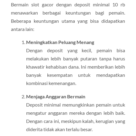
Bermain slot gacor dengan deposit minimal 10 rb
menawarkan berbagai keuntungan bagi pemain.
Beberapa keuntungan utama yang bisa didapatkan
antara lain:
Meningkatkan Peluang Menang
Dengan deposit yang kecil, pemain bisa
melakukan lebih banyak putaran tanpa harus
khawatir kehabisan dana. Ini memberikan lebih
banyak kesempatan untuk mendapatkan
kombinasi kemenangan.
Menjaga Anggaran Bermain
Deposit minimal memungkinkan pemain untuk
mengatur anggaran mereka dengan lebih baik.
Dengan cara ini, meskipun kalah, kerugian yang
diderita tidak akan terlalu besar.