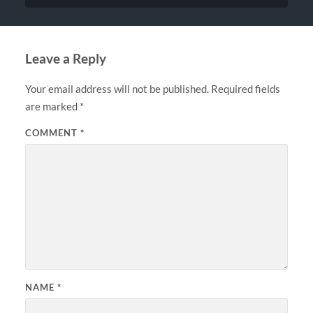
Leave a Reply
Your email address will not be published.
Required fields
are marked
*
COMMENT
*
NAME
*