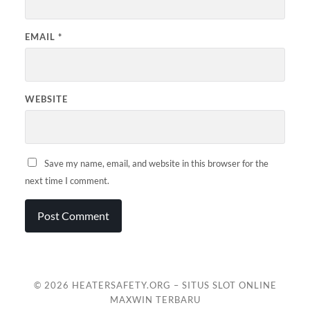
EMAIL
*
WEBSITE
Save my name, email, and website in this browser for the
next time I comment.
© 2026
HEATERSAFETY.ORG – SITUS SLOT ONLINE
MAXWIN TERBARU