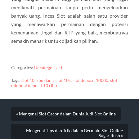
menikmati permainan tanpa perlu mengeluarkan
banyak uang. Inces Slot adalah salah satu provider
yang menawarkan permainan dengan potensi
kemenangan tinggi dan RTP yang baik, membuatnya
semakin menarik untuk dijadikan pilihan.
Categories:
Uncategorized
Tags:
slot 10 ribu dana
,
slot 10k
,
slot deposit 10000
,
slot
minimal deposit 10 ribu
« Mengenal Slot Gacor dalam Dunia Judi Slot Online
Mengenal Tips dan Trik dalam Bermain Slot Online
Sugar Rush »