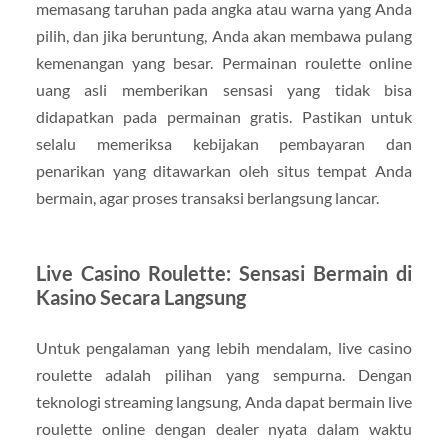
memasang taruhan pada angka atau warna yang Anda
pilih, dan jika beruntung, Anda akan membawa pulang
kemenangan yang besar. Permainan roulette online
uang asli memberikan sensasi yang tidak bisa
didapatkan pada permainan gratis. Pastikan untuk
selalu memeriksa kebijakan pembayaran dan
penarikan yang ditawarkan oleh situs tempat Anda
bermain, agar proses transaksi berlangsung lancar.
Live Casino Roulette: Sensasi Bermain di
Kasino Secara Langsung
Untuk pengalaman yang lebih mendalam, live casino
roulette adalah pilihan yang sempurna. Dengan
teknologi streaming langsung, Anda dapat bermain live
roulette online dengan dealer nyata dalam waktu