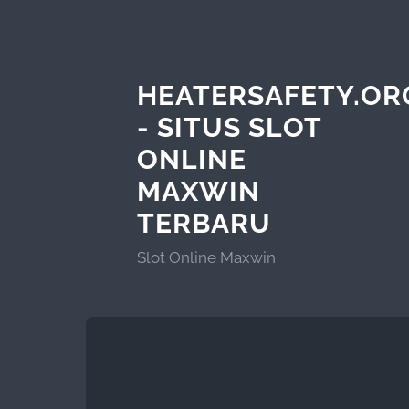
HEATERSAFETY.OR
- SITUS SLOT
ONLINE
MAXWIN
TERBARU
Slot Online Maxwin