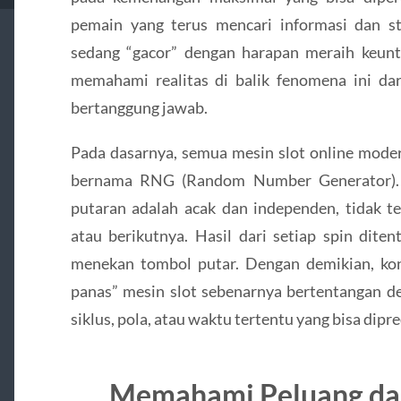
pemain yang terus mencari informasi dan s
sedang “gacor” dengan harapan meraih keun
memahami realitas di balik fenomena ini dari
bertanggung jawab.
Pada dasarnya, semua mesin slot online mode
bernama RNG (Random Number Generator). 
putaran adalah acak dan independen, tidak t
atau berikutnya. Hasil dari setiap spin dite
menekan tombol putar. Dengan demikian, kon
panas” mesin slot sebenarnya bertentangan de
siklus, pola, atau waktu tertentu yang bisa dip
Memahami Peluang da