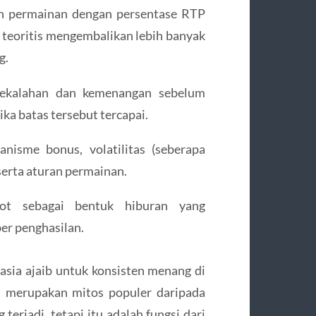
ih permainan dengan persentase RTP
ra teoritis mengembalikan lebih banyak
g.
kekalahan dan kemenangan sebelum
ika batas tersebut tercapai.
isme bonus, volatilitas (seberapa
serta aturan permainan.
ot sebagai bentuk hiburan yang
er penghasilan.
hasia ajaib untuk konsisten menang di
ih merupakan mitos populer daripada
erjadi, tetapi itu adalah fungsi dari