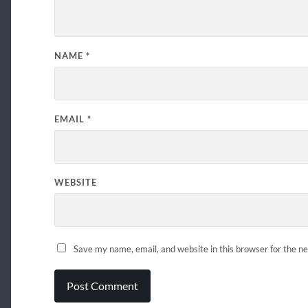
NAME
*
EMAIL
*
WEBSITE
Save my name, email, and website in this browser for the n