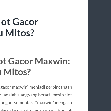
ot Gacor
u Mitos?
ot Gacor Maxwin:
u Mitos?
ot gacor maxwin” menjadi perbincangan
ri adalah slang yang berarti mesin slot
nangan, sementara “maxwin” mengacu
oleh dari suatu permainan. Banyak