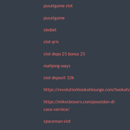
pusatgame slot
pusatgame
sbobet
slot qris
slot depo 25 bonus 25
mahjong ways
slot deposit 10k
https://revolutionhookahlounge.com/hookah
https://mikesboxers.com/poseidon-di-
casa-vernice/
spaceman slot