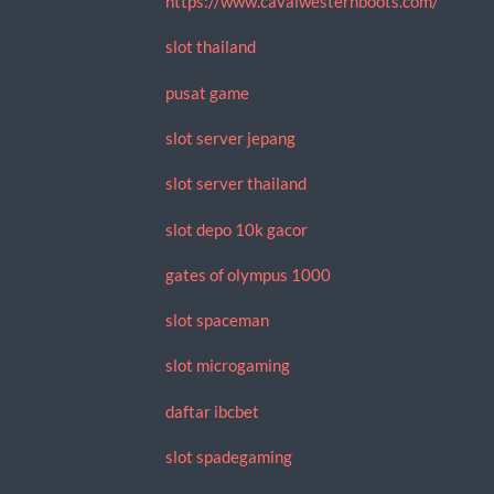
https://www.cavalwesternboots.com/
slot thailand
pusat game
slot server jepang
slot server thailand
slot depo 10k gacor
gates of olympus 1000
slot spaceman
slot microgaming
daftar ibcbet
slot spadegaming