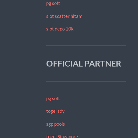
pg soft
slot scatter hitam
slot depo 10k
OFFICIAL PARTNER
pg soft
togel sdy
sgp pools
togel Singapore