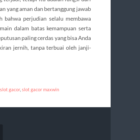
ran yang aman dan bertanggung jawab
lah bahwa perjudian selalu membawa
ermain dalam batas kemampuan serta
putusan paling cerdas yang bisa Anda
an jernih, tanpa terbuai oleh janji-
 slot gacor
,
slot gacor maxwin