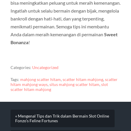
bisa meningkatkan peluang untuk meraih kemenangan.
Ingatlah untuk selalu bermain dengan bijak, mengelola
bankroll dengan hati-hati, dan yang terpenting,
menikmati permainan. Semoga tips ini membantu
Anda dalam meraih kemenangan di permainan
Sweet
Bonanza
!
Categories:
Uncategorized
Tags:
mahjong scatter hitam
,
scatter hitam mahjong
,
scatter
hitam mahjong ways
,
situs mahjong scatter hitam
,
slot
scatter hitam mahjong
« Mengenal Tips dan Trik dalam Bermain Slot Online
Fonzo’s Feline Fortunes