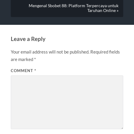
Mengenal Sbobet 88: Platform Terpercaya untuk
Taruhan Online »
Leave a Reply
Your email address will not be published.
Required fields
are marked
*
COMMENT
*