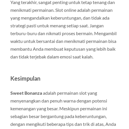
Yang terakhir, sangat penting untuk tetap tenang dan
menikmati permainan. Slot online adalah permainan
yang mengandalkan keberuntungan, dan tidak ada
strategi pasti untuk menang setiap saat. Jangan
terburu-buru dan nikmati proses bermain. Mengambil
waktu untuk bersantai dan menikmati permainan bisa
membantu Anda membuat keputusan yang lebih baik
dan tidak terjebak dalam emosi saat kalah.
Kesimpulan
Sweet Bonanza
adalah permainan slot yang
menyenangkan dan penuh warna dengan potensi
kemenangan yang besar. Meskipun permainan ini
sebagian besar bergantung pada keberuntungan,
dengan mengikuti beberapa tips dan trik di atas, Anda