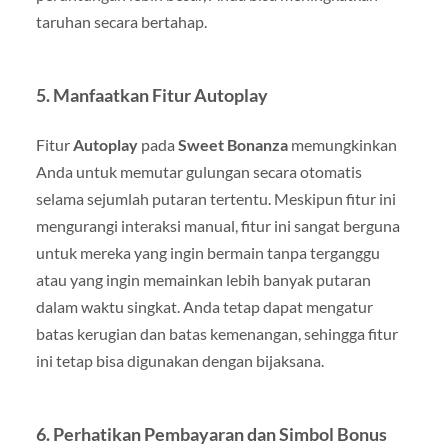
taruhan secara bertahap.
5.
Manfaatkan Fitur Autoplay
Fitur
Autoplay
pada
Sweet Bonanza
memungkinkan
Anda untuk memutar gulungan secara otomatis
selama sejumlah putaran tertentu. Meskipun fitur ini
mengurangi interaksi manual, fitur ini sangat berguna
untuk mereka yang ingin bermain tanpa terganggu
atau yang ingin memainkan lebih banyak putaran
dalam waktu singkat. Anda tetap dapat mengatur
batas kerugian dan batas kemenangan, sehingga fitur
ini tetap bisa digunakan dengan bijaksana.
6.
Perhatikan Pembayaran dan Simbol Bonus