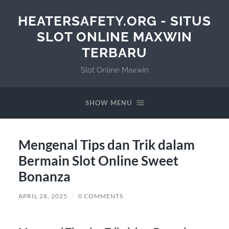
HEATERSAFETY.ORG - SITUS
SLOT ONLINE MAXWIN
TERBARU
Slot Online Maxwin
SHOW MENU
Mengenal Tips dan Trik dalam
Bermain Slot Online Sweet
Bonanza
APRIL 28, 2025
/
0 COMMENTS