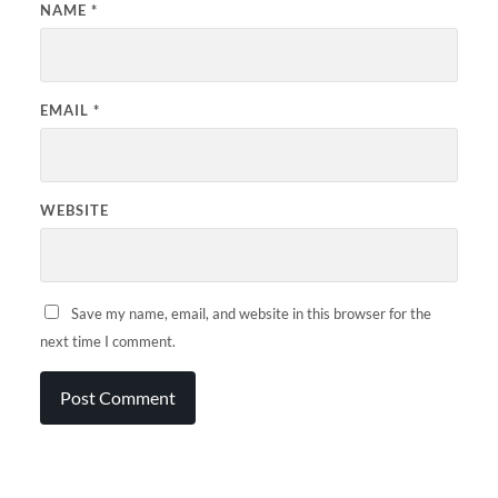
NAME
*
EMAIL
*
WEBSITE
Save my name, email, and website in this browser for the
next time I comment.