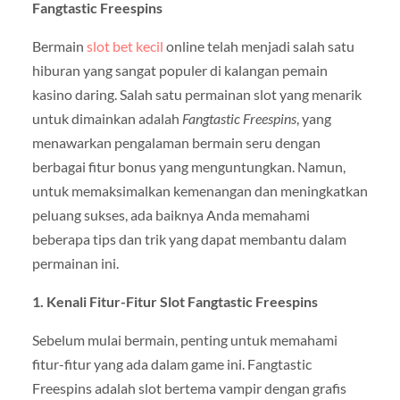
Fangtastic Freespins
Bermain
slot bet kecil
online telah menjadi salah satu
hiburan yang sangat populer di kalangan pemain
kasino daring. Salah satu permainan slot yang menarik
untuk dimainkan adalah
Fangtastic Freespins
, yang
menawarkan pengalaman bermain seru dengan
berbagai fitur bonus yang menguntungkan. Namun,
untuk memaksimalkan kemenangan dan meningkatkan
peluang sukses, ada baiknya Anda memahami
beberapa tips dan trik yang dapat membantu dalam
permainan ini.
1. Kenali Fitur-Fitur Slot Fangtastic Freespins
Sebelum mulai bermain, penting untuk memahami
fitur-fitur yang ada dalam game ini. Fangtastic
Freespins adalah slot bertema vampir dengan grafis