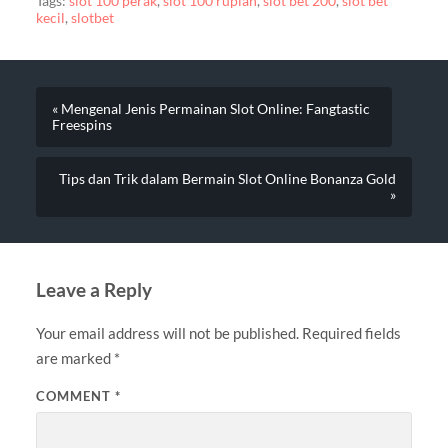
Tags:
slot 100 perak
,
slot 100 rupiah
,
slot bet 200
,
slot bet
kecil
,
slotbet
« Mengenal Jenis Permainan Slot Online: Fangtastic
Freespins
Tips dan Trik dalam Bermain Slot Online Bonanza Gold
»
Leave a Reply
Your email address will not be published.
Required fields
are marked
*
COMMENT
*