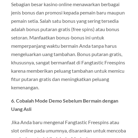
Sebagian besar kasino online menawarkan berbagai
jenis bonus dan promosi kepada pemain baru maupun
pemain setia. Salah satu bonus yang sering tersedia
adalah bonus putaran gratis (free spins) atau bonus
setoran. Manfaatkan bonus-bonus ini untuk
memperpanjang waktu bermain Anda tanpa harus
mengeluarkan uang tambahan. Bonus putaran gratis,
khususnya, sangat bermanfaat di Fangtastic Freespins
karena memberikan peluang tambahan untuk memicu
fitur putaran gratis dan meningkatkan peluang
kemenangan.
6. Cobalah Mode Demo Sebelum Bermain dengan
Uang Asli
Jika Anda baru mengenal Fangtastic Freespins atau
slot online pada umumnya, disarankan untuk mencoba