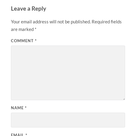
Leave a Reply
Your email address will not be published.
Required fields
are marked
*
COMMENT
*
NAME
*
EMAIL
*