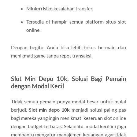
Minim risiko kesalahan transfer.
Tersedia di hampir semua platform situs slot
online.
Dengan begitu, Anda bisa lebih fokus bermain dan
menikmati game tanpa repot transaksi.
Slot Min Depo 10k, Solusi Bagi Pemain
dengan Modal Kecil
Tidak semua pemain punya modal besar untuk mulai
berjudi.
Slot min depo 10k
menjadi solusi paling pas
bagi mereka yang ingin menikmati keseruan slot online
dengan budget terbatas. Selain itu, modal kecil ini juga
membantu mengatur manajemen keuangan agar tidak