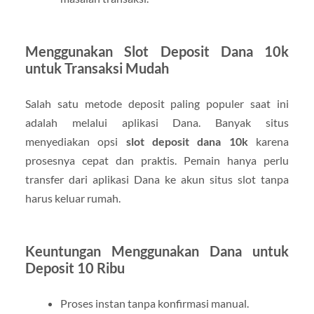
Menggunakan Slot Deposit Dana 10k
untuk Transaksi Mudah
Salah satu metode deposit paling populer saat ini
adalah melalui aplikasi Dana. Banyak situs
menyediakan opsi
slot deposit dana 10k
karena
prosesnya cepat dan praktis. Pemain hanya perlu
transfer dari aplikasi Dana ke akun situs slot tanpa
harus keluar rumah.
Keuntungan Menggunakan Dana untuk
Deposit 10 Ribu
Proses instan tanpa konfirmasi manual.