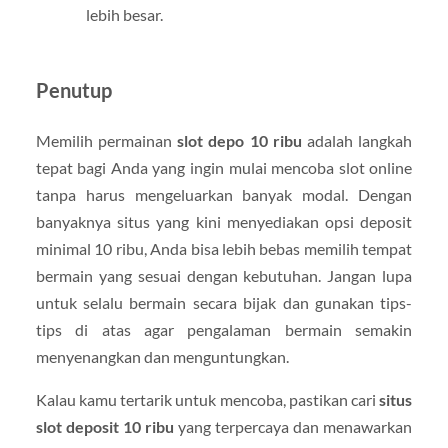
lebih besar.
Penutup
Memilih permainan
slot depo 10 ribu
adalah langkah
tepat bagi Anda yang ingin mulai mencoba slot online
tanpa harus mengeluarkan banyak modal. Dengan
banyaknya situs yang kini menyediakan opsi deposit
minimal 10 ribu, Anda bisa lebih bebas memilih tempat
bermain yang sesuai dengan kebutuhan. Jangan lupa
untuk selalu bermain secara bijak dan gunakan tips-
tips di atas agar pengalaman bermain semakin
menyenangkan dan menguntungkan.
Kalau kamu tertarik untuk mencoba, pastikan cari
situs
slot deposit 10 ribu
yang terpercaya dan menawarkan