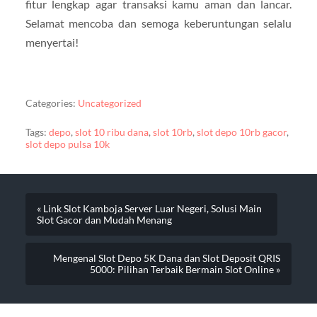
fitur lengkap agar transaksi kamu aman dan lancar.
Selamat mencoba dan semoga keberuntungan selalu
menyertai!
Categories:
Uncategorized
Tags:
depo
,
slot 10 ribu dana
,
slot 10rb
,
slot depo 10rb gacor
,
slot depo pulsa 10k
« Link Slot Kamboja Server Luar Negeri, Solusi Main
Slot Gacor dan Mudah Menang
Mengenal Slot Depo 5K Dana dan Slot Deposit QRIS
5000: Pilihan Terbaik Bermain Slot Online »