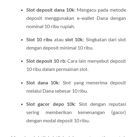
Slot deposit dana 10k
: Mengacu pada metode
deposit menggunakan e-wallet Dana dengan
nominal 10 ribu rupiah.
Slot 10 ribu
atau
slot 10k
: Singkatan dari slot
dengan deposit minimal 10 ribu.
Slot deposit 10 rb
: Cara lain menyebut deposit
10 ribu dalam permainan slot.
Slot dana 10k
: Slot yang menerima deposit
melalui Dana sebesar 10 ribu.
Slot gacor depo 10k
: Slot dengan reputasi
sering memberikan kemenangan (gacor)
dengan modal deposit 10 ribu.