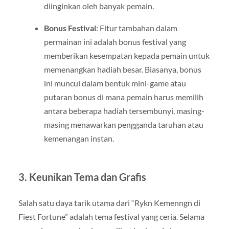
diinginkan oleh banyak pemain.
Bonus Festival
: Fitur tambahan dalam
permainan ini adalah bonus festival yang
memberikan kesempatan kepada pemain untuk
memenangkan hadiah besar. Biasanya, bonus
ini muncul dalam bentuk mini-game atau
putaran bonus di mana pemain harus memilih
antara beberapa hadiah tersembunyi, masing-
masing menawarkan pengganda taruhan atau
kemenangan instan.
3.
Keunikan Tema dan Grafis
Salah satu daya tarik utama dari “Rykn Kemenngn di
Fiest Fortune” adalah tema festival yang ceria. Selama