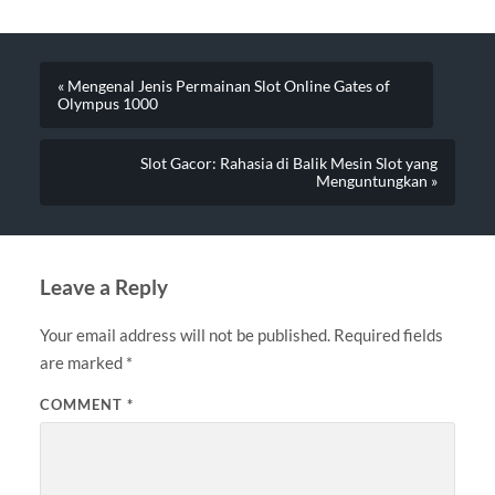
« Mengenal Jenis Permainan Slot Online Gates of
Olympus 1000
Slot Gacor: Rahasia di Balik Mesin Slot yang
Menguntungkan »
Leave a Reply
Your email address will not be published.
Required fields
are marked
*
COMMENT
*