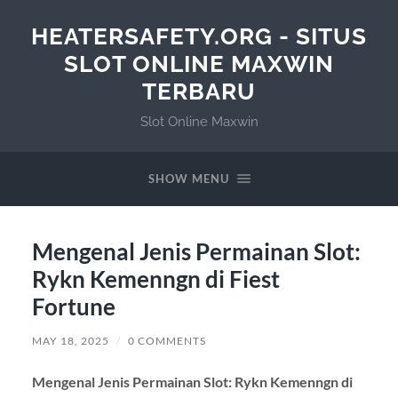
HEATERSAFETY.ORG - SITUS
SLOT ONLINE MAXWIN
TERBARU
Slot Online Maxwin
SHOW MENU
Mengenal Jenis Permainan Slot:
Rykn Kemenngn di Fiest
Fortune
MAY 18, 2025
/
0 COMMENTS
Mengenal Jenis Permainan Slot: Rykn Kemenngn di