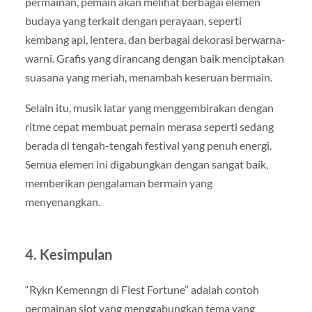
permainan, pemain akan melihat berbagai elemen
budaya yang terkait dengan perayaan, seperti
kembang api, lentera, dan berbagai dekorasi berwarna-
warni. Grafis yang dirancang dengan baik menciptakan
suasana yang meriah, menambah keseruan bermain.
Selain itu, musik latar yang menggembirakan dengan
ritme cepat membuat pemain merasa seperti sedang
berada di tengah-tengah festival yang penuh energi.
Semua elemen ini digabungkan dengan sangat baik,
memberikan pengalaman bermain yang
menyenangkan.
4.
Kesimpulan
“Rykn Kemenngn di Fiest Fortune” adalah contoh
permainan slot yang menggabungkan tema yang