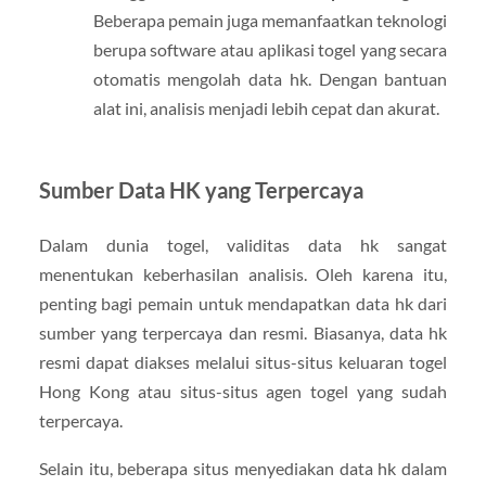
Beberapa pemain juga memanfaatkan teknologi
berupa software atau aplikasi togel yang secara
otomatis mengolah data hk. Dengan bantuan
alat ini, analisis menjadi lebih cepat dan akurat.
Sumber Data HK yang Terpercaya
Dalam dunia togel, validitas data hk sangat
menentukan keberhasilan analisis. Oleh karena itu,
penting bagi pemain untuk mendapatkan data hk dari
sumber yang terpercaya dan resmi. Biasanya, data hk
resmi dapat diakses melalui situs-situs keluaran togel
Hong Kong atau situs-situs agen togel yang sudah
terpercaya.
Selain itu, beberapa situs menyediakan data hk dalam