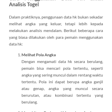
Analisis Togel
Dalam praktiknya, penggunaan data hk bukan sekadar
melihat angka yang keluar, tetapi lebih kepada
melakukan analisis mendalam. Berikut beberapa cara
yang biasa dilakukan oleh para pemain menggunakan
data hk:
Melihat Pola Angka
Dengan mengamati data hk secara berulang,
pemain bisa mencari pola tertentu, seperti
angka yang sering muncul dalam rentang waktu
tertentu. Pola ini dapat berupa angka ganjil
atau genap, angka yang muncul secara
berurutan, atau kombinasi tertentu yang
berulang.