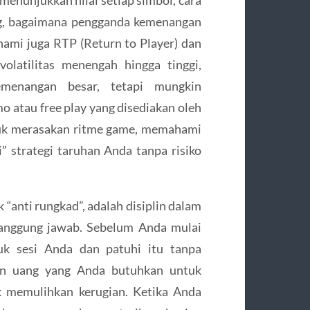
ting, bagaimana pengganda kemenangan
hami juga RTP (Return to Player) dan
olatilitas menengah hingga tinggi,
menangan besar, tetapi mungkin
 atau free play yang disediakan oleh
tuk merasakan ritme game, memahami
” strategi taruhan Anda tanpa risiko
uk “anti rungkad”, adalah disiplin dalam
tanggung jawab. Sebelum Anda mulai
uk sesi Anda dan patuhi itu tanpa
gan uang yang Anda butuhkan untuk
k memulihkan kerugian. Ketika Anda