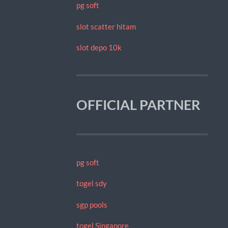
pg soft
slot scatter hitam
slot depo 10k
OFFICIAL PARTNER
pg soft
togel sdy
sgp pools
togel Singapore