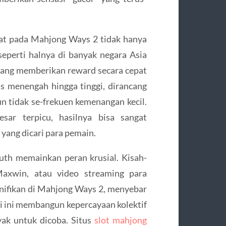
at pada Mahjong Ways 2 tidak hanya
 seperti halnya di banyak negara Asia
yang memberikan reward secara cepat
as menengah hingga tinggi, dirancang
 tidak se-frekuen kemenangan kecil.
sar terpicu, hasilnya bisa sangat
 yang dicari para pemain.
outh memainkan peran krusial. Kisah-
Maxwin, atau video streaming para
gnifikan di Mahjong Ways 2, menyebar
si ini membangun kepercayaan kolektif
ak untuk dicoba. Situs
slot mahjong