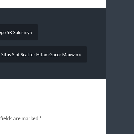
epo 5K Solusinya
Situs Slot Scatter Hitam Gacor Maxwin »
fields are marked
*