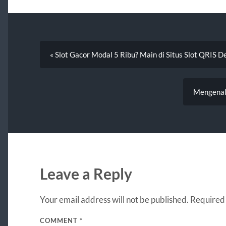
« Slot Gacor Modal 5 Ribu? Main di Situs Slot QRIS D
Mengenal 
Leave a Reply
Your email address will not be published.
Required 
COMMENT
*