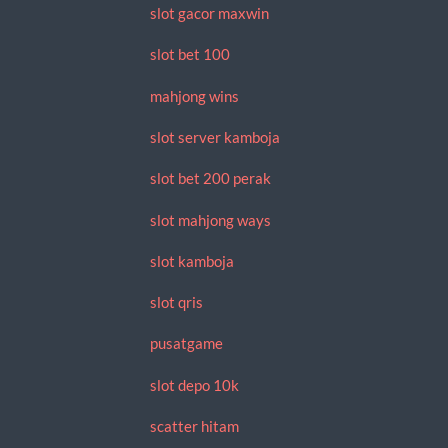
slot gacor maxwin
slot bet 100
mahjong wins
slot server kamboja
slot bet 200 perak
slot mahjong ways
slot kamboja
slot qris
pusatgame
slot depo 10k
scatter hitam