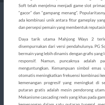
Soft telah menjelma menjadi game slot primad
“gacor” dan “gampang menang”. Popularitasny
ada kombinasi unik antara fitur gameplay yang
dan persepsi pemain yang membentuk reputasin
Daya tarik utama Mahjong Ways 2 terle
disempurnakan dari versi pendahulunya. PG S
bermain yang lebih dinamis dengan grafis yang
responsif. Namun, puncaknya adalah pad
menguntungkan. Kemampuan simbol emas un
otomatis meningkatkan frekuensi kombinasi ke
kemenangan progresif yang meningkat di s
putaran gratis adalah mesin pendorong utam
Mekanisme cascading reels yang khas pada gam
kemenangan dalam satu putaran tunggal, memb