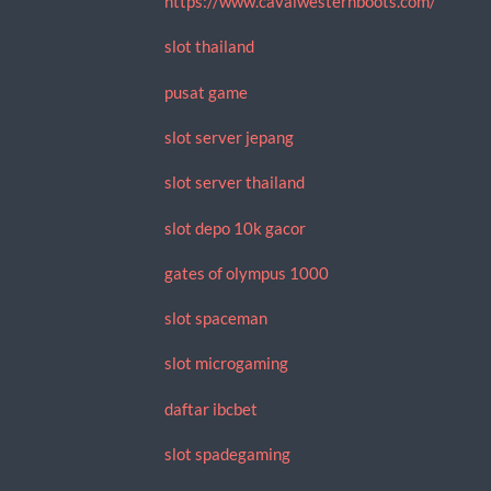
https://www.cavalwesternboots.com/
slot thailand
pusat game
slot server jepang
slot server thailand
slot depo 10k gacor
gates of olympus 1000
slot spaceman
slot microgaming
daftar ibcbet
slot spadegaming