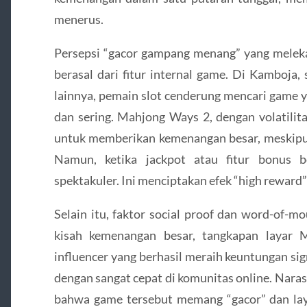
menerus.
Persepsi “gacor gampang menang” yang melek
berasal dari fitur internal game. Di Kamboja,
lainnya, pemain slot cenderung mencari game 
dan sering. Mahjong Ways 2, dengan volatilit
untuk memberikan kemenangan besar, meskipun
Namun, ketika jackpot atau fitur bonus be
spektakuler. Ini menciptakan efek “high reward”
Selain itu, faktor social proof dan word-of-m
kisah kemenangan besar, tangkapan layar 
influencer yang berhasil meraih keuntungan si
dengan sangat cepat di komunitas online. Nara
bahwa game tersebut memang “gacor” dan lay