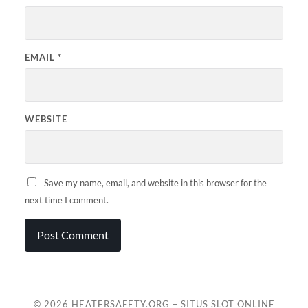
EMAIL
*
WEBSITE
Save my name, email, and website in this browser for the
next time I comment.
© 2026
HEATERSAFETY.ORG – SITUS SLOT ONLINE