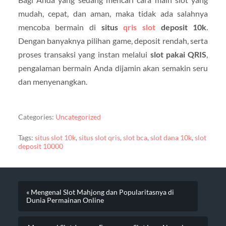
mudah, cepat, dan aman, maka tidak ada salahnya
mencoba bermain di
situs
qris slot
deposit 10k
.
Dengan banyaknya pilihan game, deposit rendah, serta
proses transaksi yang instan melalui
slot pakai QRIS
,
pengalaman bermain Anda dijamin akan semakin seru
dan menyenangkan.
Categories:
Uncategorized
Tags:
situs slot 10k
,
situs slot qris
,
slot bca
,
slot dana 10k
,
slot
deposit 10000
« Mengenal Slot Mahjong dan Popularitasnya di
Dunia Permainan Online