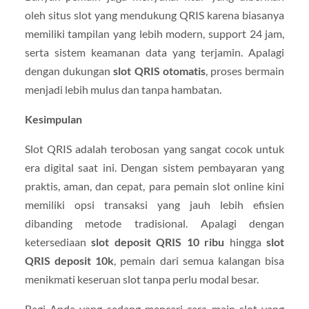
oleh situs slot yang mendukung QRIS karena biasanya
memiliki tampilan yang lebih modern, support 24 jam,
serta sistem keamanan data yang terjamin. Apalagi
dengan dukungan
slot QRIS otomatis
, proses bermain
menjadi lebih mulus dan tanpa hambatan.
Kesimpulan
Slot QRIS adalah terobosan yang sangat cocok untuk
era digital saat ini. Dengan sistem pembayaran yang
praktis, aman, dan cepat, para pemain slot online kini
memiliki opsi transaksi yang jauh lebih efisien
dibanding metode tradisional. Apalagi dengan
ketersediaan
slot deposit QRIS 10 ribu
hingga
slot
QRIS deposit 10k
, pemain dari semua kalangan bisa
menikmati keseruan slot tanpa perlu modal besar.
Bagi Anda yang sedang mencari cara main slot yang