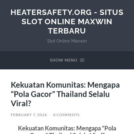
HEATERSAFETY.ORG - SITUS
SLOT ONLINE MAXWIN
TERBARU
Slot Online Maxwin
SHOW MENU
Kekuatan Komunitas: Mengapa
“Pola Gacor” Thailand Selalu
Viral?
FEBRUARY 7, 2026
/
0 COMMENTS
Kekuatan Komunitas: Mengapa “Pola