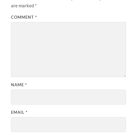
are marked
*
COMMENT
*
NAME
*
EMAIL
*