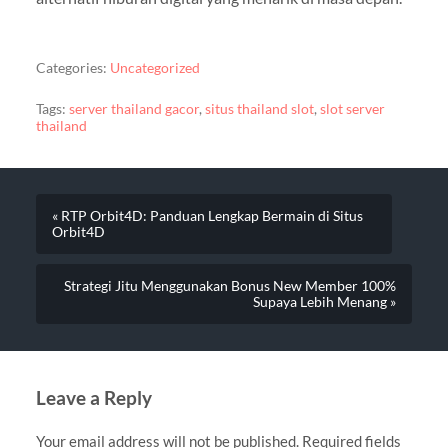
Categories:
Uncategorized
Tags:
server thailand gacor
,
situs thailand slot
,
slot server
thailand
« RTP Orbit4D: Panduan Lengkap Bermain di Situs
Orbit4D
Strategi Jitu Menggunakan Bonus New Member 100%
Supaya Lebih Menang »
Leave a Reply
Your email address will not be published.
Required fields