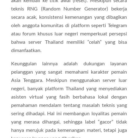
akan kembali ke titik awal (reset). Meskipun secara
teknis RNG (Random Number Generator) bekerja
secara acak, konsistensi kemenangan yang dibagikan
oleh anggota komunitas di platform seperti Telegram
atau forum khusus luar negeri memperkuat persepsi
bahwa server Thailand memiliki “celah” yang bisa
dimanfaatkan.
Keunggulan lainnya adalah dukungan layanan
pelanggan yang sangat memahami karakter pemain
Asia Tenggara. Meskipun menggunakan server luar
negeri, banyak platform Thailand yang menyediakan
asisten virtual yang fasih berbahasa lokal dengan
pemahaman mendalam tentang masalah teknis yang
sering dihadapi. Hal ini membangun loyalitas pemain
yang merasa dihargai, sehingga label “gacor” tidak
hanya merujuk pada kemenangan materi, tetapi juga