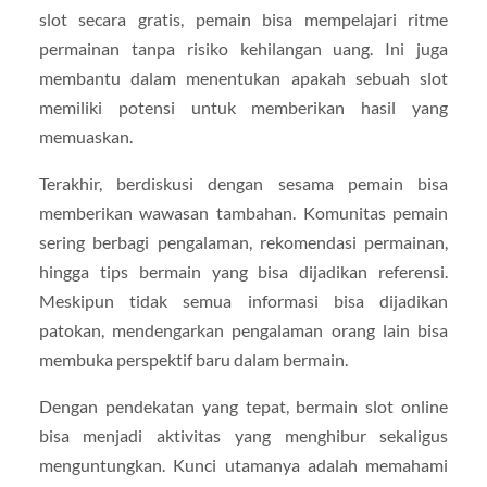
slot secara gratis, pemain bisa mempelajari ritme
permainan tanpa risiko kehilangan uang. Ini juga
membantu dalam menentukan apakah sebuah slot
memiliki potensi untuk memberikan hasil yang
memuaskan.
Terakhir, berdiskusi dengan sesama pemain bisa
memberikan wawasan tambahan. Komunitas pemain
sering berbagi pengalaman, rekomendasi permainan,
hingga tips bermain yang bisa dijadikan referensi.
Meskipun tidak semua informasi bisa dijadikan
patokan, mendengarkan pengalaman orang lain bisa
membuka perspektif baru dalam bermain.
Dengan pendekatan yang tepat, bermain slot online
bisa menjadi aktivitas yang menghibur sekaligus
menguntungkan. Kunci utamanya adalah memahami