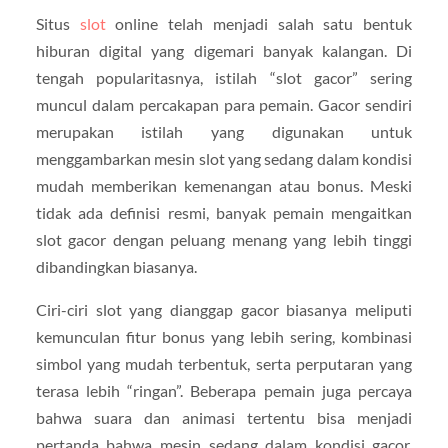
Situs
slot
online telah menjadi salah satu bentuk
hiburan digital yang digemari banyak kalangan. Di
tengah popularitasnya, istilah “slot gacor” sering
muncul dalam percakapan para pemain. Gacor sendiri
merupakan istilah yang digunakan untuk
menggambarkan mesin slot yang sedang dalam kondisi
mudah memberikan kemenangan atau bonus. Meski
tidak ada definisi resmi, banyak pemain mengaitkan
slot gacor dengan peluang menang yang lebih tinggi
dibandingkan biasanya.
Ciri-ciri slot yang dianggap gacor biasanya meliputi
kemunculan fitur bonus yang lebih sering, kombinasi
simbol yang mudah terbentuk, serta perputaran yang
terasa lebih “ringan”. Beberapa pemain juga percaya
bahwa suara dan animasi tertentu bisa menjadi
pertanda bahwa mesin sedang dalam kondisi gacor.