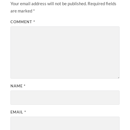
Your email address will not be published.
Required fields
are marked
*
COMMENT
*
NAME
*
EMAIL
*