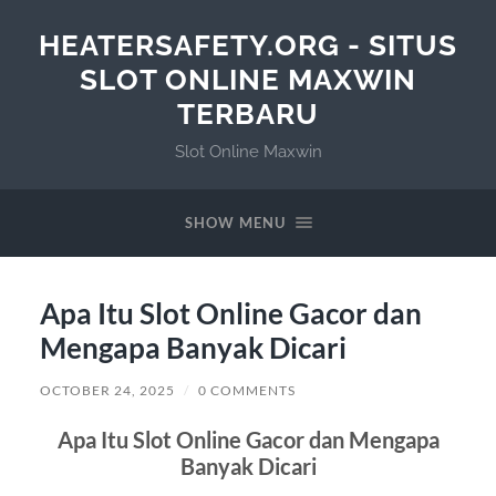
HEATERSAFETY.ORG - SITUS
SLOT ONLINE MAXWIN
TERBARU
Slot Online Maxwin
SHOW MENU
Apa Itu Slot Online Gacor dan
Mengapa Banyak Dicari
OCTOBER 24, 2025
/
0 COMMENTS
Apa Itu Slot Online Gacor dan Mengapa
Banyak Dicari