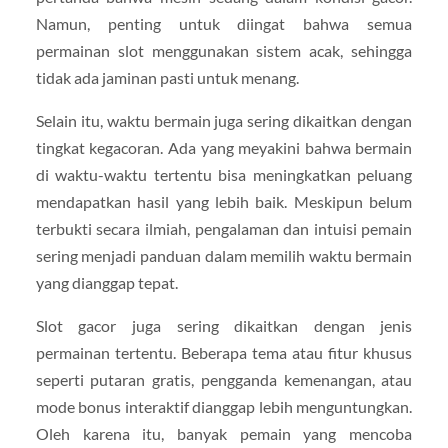
Namun, penting untuk diingat bahwa semua
permainan slot menggunakan sistem acak, sehingga
tidak ada jaminan pasti untuk menang.
Selain itu, waktu bermain juga sering dikaitkan dengan
tingkat kegacoran. Ada yang meyakini bahwa bermain
di waktu-waktu tertentu bisa meningkatkan peluang
mendapatkan hasil yang lebih baik. Meskipun belum
terbukti secara ilmiah, pengalaman dan intuisi pemain
sering menjadi panduan dalam memilih waktu bermain
yang dianggap tepat.
Slot gacor juga sering dikaitkan dengan jenis
permainan tertentu. Beberapa tema atau fitur khusus
seperti putaran gratis, pengganda kemenangan, atau
mode bonus interaktif dianggap lebih menguntungkan.
Oleh karena itu, banyak pemain yang mencoba