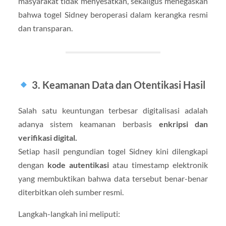
masyarakat tidak menyesatkan, sekaligus menegaskan
bahwa togel Sidney beroperasi dalam kerangka resmi
dan transparan.
3. Keamanan Data dan Otentikasi Hasil
Salah satu keuntungan terbesar digitalisasi adalah
adanya sistem keamanan berbasis
enkripsi dan
verifikasi digital.
Setiap hasil pengundian togel Sidney kini dilengkapi
dengan
kode autentikasi
atau timestamp elektronik
yang membuktikan bahwa data tersebut benar-benar
diterbitkan oleh sumber resmi.
Langkah-langkah ini meliputi: