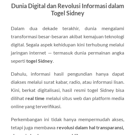
Dunia Digital dan Revolusi Informasi dalam
Togel Sidney
Dalam dua dekade terakhir, dunia mengalami
transformasi besar-besaran akibat kemajuan teknologi
digital. Segala aspek kehidupan kini terhubung melalui
jaringan internet — termasuk dunia permainan angka
seperti
togel Sidney
.
Dahulu, informasi hasil pengundian hanya dapat
diakses melalui surat kabar, radio, atau informasi lisan.
Kini, berkat digitalisasi, hasil resmi togel Sidney bisa
dilihat
real time
melalui situs web dan platform media
online yang terverifikasi.
Perkembangan ini tidak hanya mempermudah akses,
tetapi juga membawa
revolusi dalam hal transparansi,