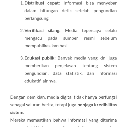
Distribusi cepat:
Informasi bisa menyebar
dalam hitungan detik setelah pengundian
berlangsung.
Verifikasi silang:
Media tepercaya selalu
mengacu pada sumber resmi sebelum
mempublikasikan hasil.
Edukasi publik:
Banyak media yang kini juga
memberikan penjelasan tentang sistem
pengundian, data statistik, dan informasi
edukatif lainnya.
Dengan demikian, media digital tidak hanya berfungsi
sebagai saluran berita, tetapi juga
penjaga kredibilitas
sistem.
Mereka memastikan bahwa informasi yang diterima