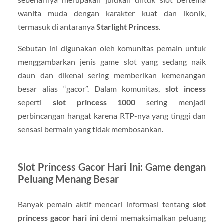
wanita muda dengan karakter kuat dan ikonik,
termasuk di antaranya
Starlight Princess
.
Sebutan ini digunakan oleh komunitas pemain untuk
menggambarkan jenis game slot yang sedang naik
daun dan dikenal sering memberikan kemenangan
besar alias “gacor”. Dalam komunitas,
slot incess
seperti
slot princess 1000
sering menjadi
perbincangan hangat karena RTP-nya yang tinggi dan
sensasi bermain yang tidak membosankan.
Slot Princess Gacor Hari Ini: Game dengan
Peluang Menang Besar
Banyak pemain aktif mencari informasi tentang
slot
princess gacor hari ini
demi memaksimalkan peluang