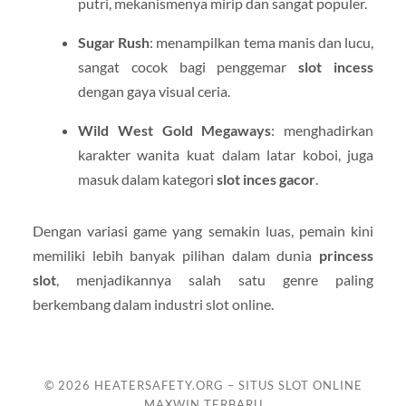
putri, mekanismenya mirip dan sangat populer.
Sugar Rush
: menampilkan tema manis dan lucu,
sangat cocok bagi penggemar
slot incess
dengan gaya visual ceria.
Wild West Gold Megaways
: menghadirkan
karakter wanita kuat dalam latar koboi, juga
masuk dalam kategori
slot inces gacor
.
Dengan variasi game yang semakin luas, pemain kini
memiliki lebih banyak pilihan dalam dunia
princess
slot
, menjadikannya salah satu genre paling
berkembang dalam industri slot online.
© 2026
HEATERSAFETY.ORG – SITUS SLOT ONLINE
MAXWIN TERBARU