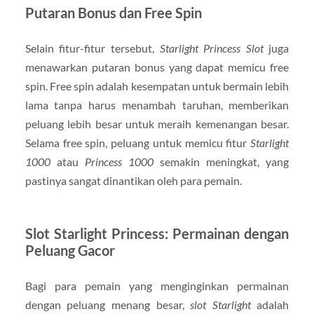
Putaran Bonus dan Free Spin
Selain fitur-fitur tersebut,
Starlight Princess Slot
juga
menawarkan putaran bonus yang dapat memicu free
spin. Free spin adalah kesempatan untuk bermain lebih
lama tanpa harus menambah taruhan, memberikan
peluang lebih besar untuk meraih kemenangan besar.
Selama free spin, peluang untuk memicu fitur
Starlight
1000
atau
Princess 1000
semakin meningkat, yang
pastinya sangat dinantikan oleh para pemain.
Slot Starlight Princess: Permainan dengan
Peluang Gacor
Bagi para pemain yang menginginkan permainan
dengan peluang menang besar,
slot Starlight
adalah