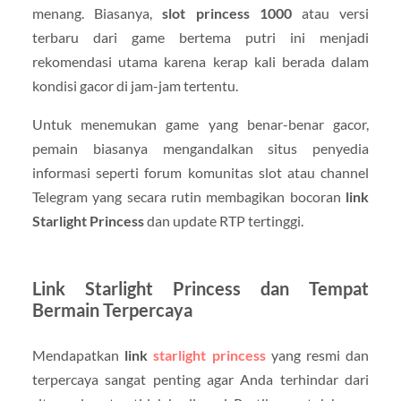
menang. Biasanya,
slot princess 1000
atau versi
terbaru dari game bertema putri ini menjadi
rekomendasi utama karena kerap kali berada dalam
kondisi gacor di jam-jam tertentu.
Untuk menemukan game yang benar-benar gacor,
pemain biasanya mengandalkan situs penyedia
informasi seperti forum komunitas slot atau channel
Telegram yang secara rutin membagikan bocoran
link
Starlight Princess
dan update RTP tertinggi.
Link Starlight Princess dan Tempat
Bermain Terpercaya
Mendapatkan
link
starlight princess
yang resmi dan
terpercaya sangat penting agar Anda terhindar dari