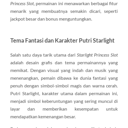
Princess Slot
, permainan ini menawarkan berbagai fitur
menarik yang membuatnya semakin dicari, seperti
jackpot besar dan bonus menguntungkan.
Tema Fantasi dan Karakter Putri Starlight
Salah satu daya tarik utama dari
Starlight Princess Slot
adalah desain grafis dan tema permainannya yang
memikat. Dengan visual yang indah dan musik yang
menenangkan, pemain dibawa ke dunia fantasi yang
penuh dengan simbol-simbol magis dan warna cerah.
Putri Starlight, karakter utama dalam permainan ini,
menjadi simbol keberuntungan yang sering muncul di
layar dan memberikan kesempatan untuk
mendapatkan kemenangan besar.