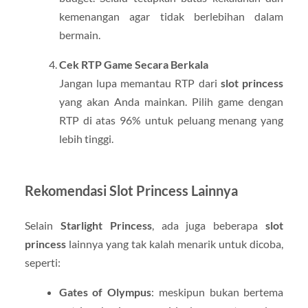
kemenangan agar tidak berlebihan dalam
bermain.
Cek RTP Game Secara Berkala
Jangan lupa memantau RTP dari
slot princess
yang akan Anda mainkan. Pilih game dengan
RTP di atas 96% untuk peluang menang yang
lebih tinggi.
Rekomendasi Slot Princess Lainnya
Selain
Starlight Princess
, ada juga beberapa
slot
princess
lainnya yang tak kalah menarik untuk dicoba,
seperti:
Gates of Olympus
: meskipun bukan bertema