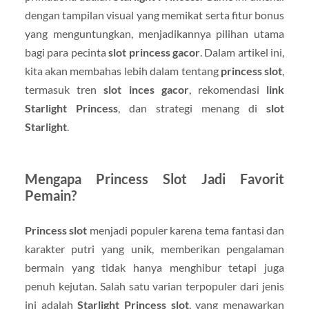
dengan tampilan visual yang memikat serta fitur bonus
yang menguntungkan, menjadikannya pilihan utama
bagi para pecinta
slot princess gacor
. Dalam artikel ini,
kita akan membahas lebih dalam tentang
princess slot
,
termasuk tren
slot inces gacor
, rekomendasi
link
Starlight Princess
, dan strategi menang di
slot
Starlight
.
Mengapa Princess Slot Jadi Favorit
Pemain?
Princess slot
menjadi populer karena tema fantasi dan
karakter putri yang unik, memberikan pengalaman
bermain yang tidak hanya menghibur tetapi juga
penuh kejutan. Salah satu varian terpopuler dari jenis
ini adalah
Starlight Princess slot
, yang menawarkan