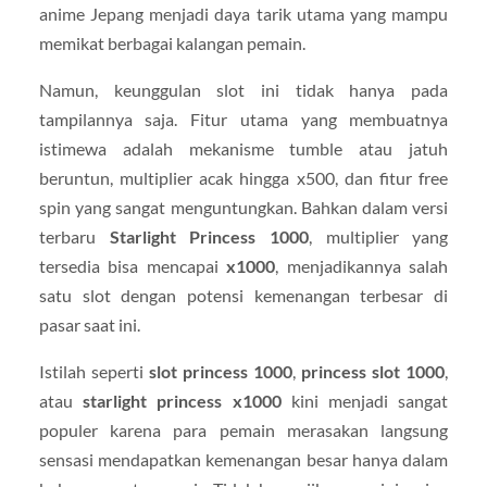
anime Jepang menjadi daya tarik utama yang mampu
memikat berbagai kalangan pemain.
Namun, keunggulan slot ini tidak hanya pada
tampilannya saja. Fitur utama yang membuatnya
istimewa adalah mekanisme tumble atau jatuh
beruntun, multiplier acak hingga x500, dan fitur free
spin yang sangat menguntungkan. Bahkan dalam versi
terbaru
Starlight Princess 1000
, multiplier yang
tersedia bisa mencapai
x1000
, menjadikannya salah
satu slot dengan potensi kemenangan terbesar di
pasar saat ini.
Istilah seperti
slot princess 1000
,
princess slot 1000
,
atau
starlight princess x1000
kini menjadi sangat
populer karena para pemain merasakan langsung
sensasi mendapatkan kemenangan besar hanya dalam