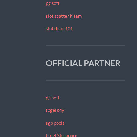
pg soft
slot scatter hitam
slot depo 10k
OFFICIAL PARTNER
pg soft
togel sdy
sgp pools
togel Singapore