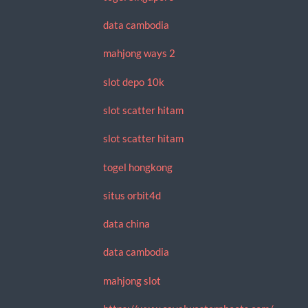
data cambodia
mahjong ways 2
slot depo 10k
slot scatter hitam
slot scatter hitam
togel hongkong
situs orbit4d
data china
data cambodia
mahjong slot