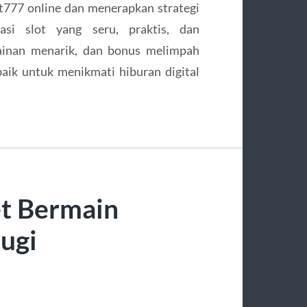
777 online dan menerapkan strategi
si slot yang seru, praktis, dan
ainan menarik, dan bonus melimpah
rbaik untuk menikmati hiburan digital
t Bermain
ugi