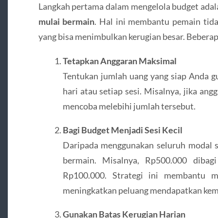
Langkah pertama dalam mengelola budget ada
mulai bermain
. Hal ini membantu pemain tida
yang bisa menimbulkan kerugian besar. Bebera
Tetapkan Anggaran Maksimal
Tentukan jumlah uang yang siap Anda g
hari atau setiap sesi. Misalnya, jika a
mencoba melebihi jumlah tersebut.
Bagi Budget Menjadi Sesi Kecil
Daripada menggunakan seluruh modal se
bermain. Misalnya, Rp500.000 dibagi
Rp100.000. Strategi ini membantu 
meningkatkan peluang mendapatkan keme
Gunakan Batas Kerugian Harian