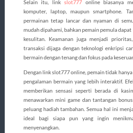
Selain itu, link
slot777
online biasanya me
komputer, laptop, maupun smartphone. Ta
permainan tetap lancar dan nyaman di semu
mudah dipahami, bahkan pemain pemula dapat 
kesulitan. Keamanan juga menjadi priorita
transaksi dijaga dengan teknologi enkripsi c
bermain dengan tenang dan fokus pada keserua
Dengan link slot777 online, pemain tidak hany
pengalaman bermain yang lebih interaktif. Efe
memberikan sensasi seperti berada di kasi
menawarkan mini game dan tantangan bonus
peluang hadiah tambahan. Semua hal ini menjad
ideal bagi siapa pun yang ingin menikma
menyenangkan.