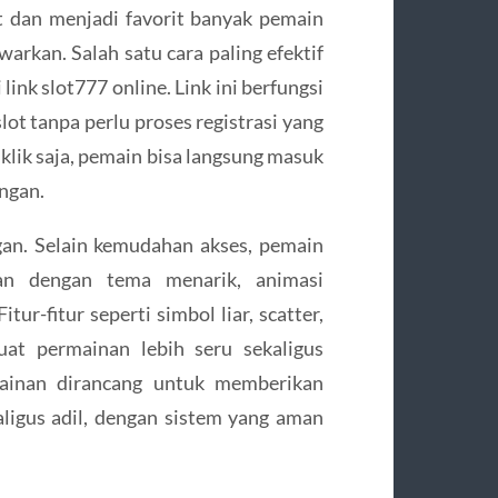
t dan menjadi favorit banyak pemain
arkan. Salah satu cara paling efektif
ink slot777 online. Link ini berfungsi
lot tanpa perlu proses registrasi yang
 klik saja, pemain bisa langsung masuk
ngan.
an. Selain kemudahan akses, pemain
an dengan tema menarik, animasi
ur-fitur seperti simbol liar, scatter,
uat permainan lebih seru sekaligus
ainan dirancang untuk memberikan
igus adil, dengan sistem yang aman