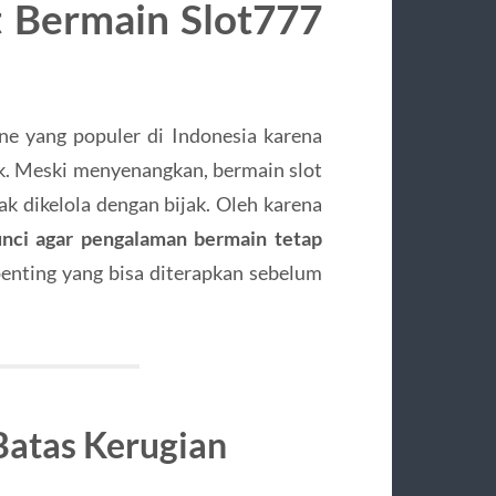
 Bermain Slot777
ine yang populer di Indonesia karena
k. Meski menyenangkan, bermain slot
ak dikelola dengan bijak. Oleh karena
nci agar pengalaman bermain tetap
penting yang bisa diterapkan sebelum
atas Kerugian