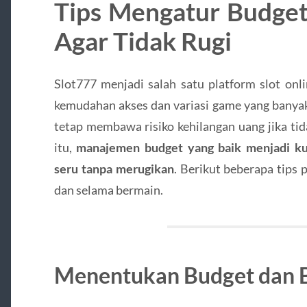
Tips Mengatur Budget
Agar Tidak Rugi
Slot777 menjadi salah satu platform slot onl
kemudahan akses dan variasi game yang banya
tetap membawa risiko kehilangan uang jika tid
itu,
manajemen budget yang baik menjadi ku
seru tanpa merugikan
. Berikut beberapa tips 
dan selama bermain.
Menentukan Budget dan B