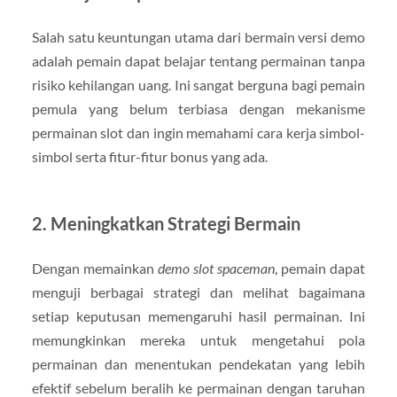
Salah satu keuntungan utama dari bermain versi demo
adalah pemain dapat belajar tentang permainan tanpa
risiko kehilangan uang. Ini sangat berguna bagi pemain
pemula yang belum terbiasa dengan mekanisme
permainan slot dan ingin memahami cara kerja simbol-
simbol serta fitur-fitur bonus yang ada.
2.
Meningkatkan Strategi Bermain
Dengan memainkan
demo slot spaceman
, pemain dapat
menguji berbagai strategi dan melihat bagaimana
setiap keputusan memengaruhi hasil permainan. Ini
memungkinkan mereka untuk mengetahui pola
permainan dan menentukan pendekatan yang lebih
efektif sebelum beralih ke permainan dengan taruhan