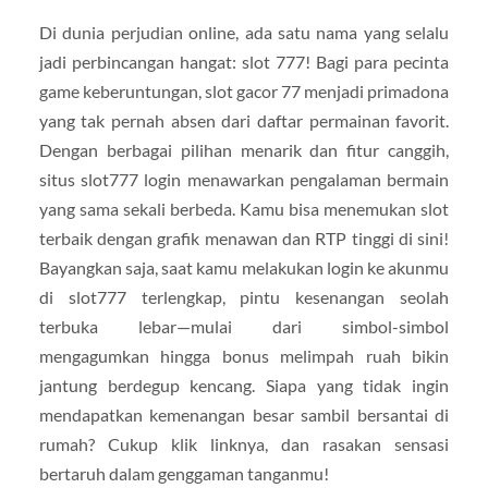
Di dunia perjudian online, ada satu nama yang selalu
jadi perbincangan hangat: slot 777! Bagi para pecinta
game keberuntungan, slot gacor 77 menjadi primadona
yang tak pernah absen dari daftar permainan favorit.
Dengan berbagai pilihan menarik dan fitur canggih,
situs slot777 login menawarkan pengalaman bermain
yang sama sekali berbeda. Kamu bisa menemukan slot
terbaik dengan grafik menawan dan RTP tinggi di sini!
Bayangkan saja, saat kamu melakukan login ke akunmu
di slot777 terlengkap, pintu kesenangan seolah
terbuka lebar—mulai dari simbol-simbol
mengagumkan hingga bonus melimpah ruah bikin
jantung berdegup kencang. Siapa yang tidak ingin
mendapatkan kemenangan besar sambil bersantai di
rumah? Cukup klik linknya, dan rasakan sensasi
bertaruh dalam genggaman tanganmu!