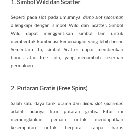
1.
Simbol Wild dan Scatter
Seperti pada slot pada umumnya,
demo slot spaceman
dilengkapi dengan simbol Wild dan Scatter. Simbol
Wild dapat menggantikan simbol lain untuk
membentuk kombinasi kemenangan yang lebih besar.
Sementara itu, simbol Scatter dapat memberikan
bonus atau free spin, yang menambah keseruan
permainan.
2.
Putaran Gratis (Free Spins)
Salah satu daya tarik utama dari
demo slot spaceman
adalah adanya fitur putaran gratis. Fitur ini
memungkinkan pemain untuk mendapatkan
kesempatan untuk berputar tanpa harus