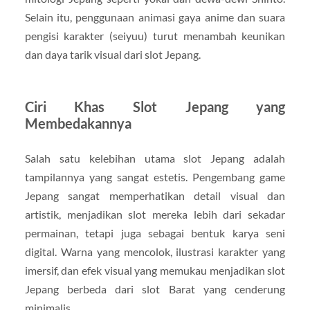
Selain itu, penggunaan animasi gaya anime dan suara
pengisi karakter (seiyuu) turut menambah keunikan
dan daya tarik visual dari slot Jepang.
Ciri Khas Slot Jepang yang
Membedakannya
Salah satu kelebihan utama slot Jepang adalah
tampilannya yang sangat estetis. Pengembang game
Jepang sangat memperhatikan detail visual dan
artistik, menjadikan slot mereka lebih dari sekadar
permainan, tetapi juga sebagai bentuk karya seni
digital. Warna yang mencolok, ilustrasi karakter yang
imersif, dan efek visual yang memukau menjadikan slot
Jepang berbeda dari slot Barat yang cenderung
minimalis.