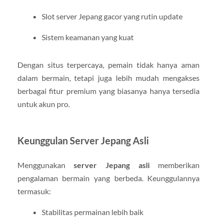
Slot server Jepang gacor yang rutin update
Sistem keamanan yang kuat
Dengan situs terpercaya, pemain tidak hanya aman
dalam bermain, tetapi juga lebih mudah mengakses
berbagai fitur premium yang biasanya hanya tersedia
untuk akun pro.
Keunggulan Server Jepang Asli
Menggunakan
server Jepang asli
memberikan
pengalaman bermain yang berbeda. Keunggulannya
termasuk:
Stabilitas permainan lebih baik