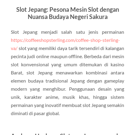
Slot Jepang: Pesona Mesin Slot dengan
Nuansa Budaya Negeri Sakura
Slot Jepang menjadi salah satu jenis permainan
https://coffeeshopsterling.com/coffee-shop-sterling-
va/
slot yang memiliki daya tarik tersendiri di kalangan
pecinta judi online maupun offline. Berbeda dari mesin
slot konvensional yang umum ditemukan di kasino
Barat, slot Jepang menawarkan kombinasi antara
elemen budaya tradisional Jepang dengan gameplay
modern yang menghibur. Penggunaan desain yang
unik, karakter anime, musik khas, hingga sistem
permainan yang inovatif membuat slot Jepang semakin
diminati di pasar global.