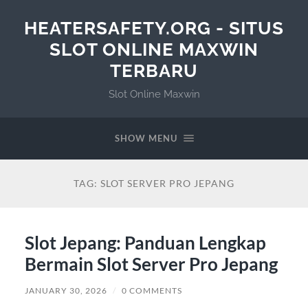
HEATERSAFETY.ORG - SITUS
SLOT ONLINE MAXWIN
TERBARU
Slot Online Maxwin
SHOW MENU
TAG:
SLOT SERVER PRO JEPANG
Slot Jepang: Panduan Lengkap
Bermain Slot Server Pro Jepang
JANUARY 30, 2026
/
0 COMMENTS