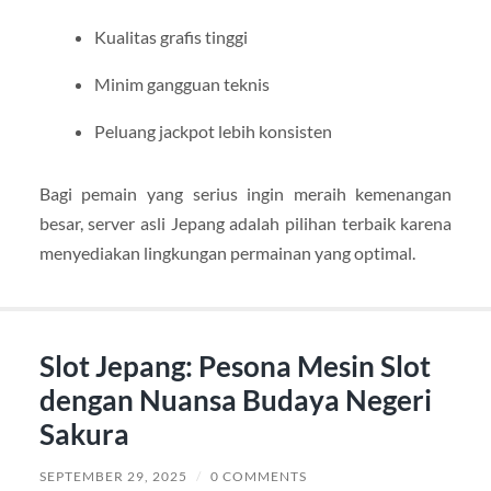
Kualitas grafis tinggi
Minim gangguan teknis
Peluang jackpot lebih konsisten
Bagi pemain yang serius ingin meraih kemenangan
besar, server asli Jepang adalah pilihan terbaik karena
menyediakan lingkungan permainan yang optimal.
Slot Jepang: Pesona Mesin Slot
dengan Nuansa Budaya Negeri
Sakura
SEPTEMBER 29, 2025
/
0 COMMENTS