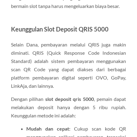
bermain slot tanpa harus mengeluarkan biaya besar.
Keunggulan Slot Deposit QRIS 5000
Selain Dana, pembayaran melalui QRIS juga makin
diminati. QRIS (Quick Response Code Indonesian
Standard) adalah sistem pembayaran menggunakan
scan QR Code yang dapat diakses dari berbagai
platform pembayaran digital seperti OVO, GoPay,
LinkAja, dan lainnya.
Dengan pilihan
slot deposit qris 5000
, pemain dapat
melakukan deposit hanya dengan 5 ribu rupiah.
Keunggulan metode ini adalah:
Mudah dan cepat:
Cukup scan kode QR
menggunakan aplikasi pembayaran, transaksi