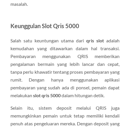
masalah.
Keunggulan Slot Qris 5000
Salah satu keuntungan utama dari
qris slot
adalah
kemudahan yang ditawarkan dalam hal transaksi.
Pembayaran menggunakan QRIS memberikan
pengalaman bermain yang lebih lancar dan cepat,
tanpa perlu khawatir tentang proses pembayaran yang
rumit. Dengan hanya menggunakan aplikasi
pembayaran yang sudah ada di ponsel, pemain dapat
melakukan
slot qris 5000
dalam hitungan detik.
Selain itu, sistem deposit melalui QRIS juga
memungkinkan pemain untuk tetap memiliki kendali
penuh atas pengeluaran mereka. Dengan deposit yang