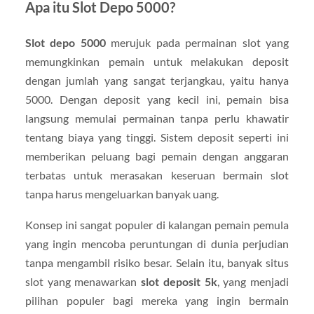
Apa itu Slot Depo 5000?
Slot depo 5000
merujuk pada permainan slot yang
memungkinkan pemain untuk melakukan deposit
dengan jumlah yang sangat terjangkau, yaitu hanya
5000. Dengan deposit yang kecil ini, pemain bisa
langsung memulai permainan tanpa perlu khawatir
tentang biaya yang tinggi. Sistem deposit seperti ini
memberikan peluang bagi pemain dengan anggaran
terbatas untuk merasakan keseruan bermain slot
tanpa harus mengeluarkan banyak uang.
Konsep ini sangat populer di kalangan pemain pemula
yang ingin mencoba peruntungan di dunia perjudian
tanpa mengambil risiko besar. Selain itu, banyak situs
slot yang menawarkan
slot deposit 5k
, yang menjadi
pilihan populer bagi mereka yang ingin bermain