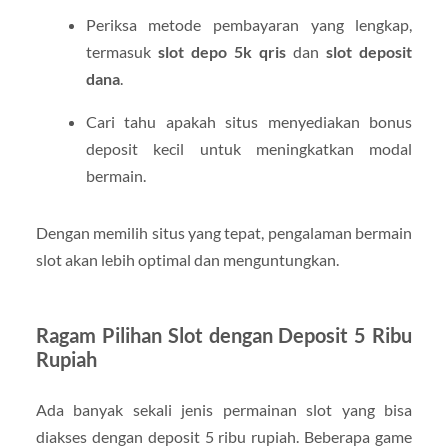
Periksa metode pembayaran yang lengkap,
termasuk
slot depo 5k qris
dan
slot deposit
dana
.
Cari tahu apakah situs menyediakan bonus
deposit kecil untuk meningkatkan modal
bermain.
Dengan memilih situs yang tepat, pengalaman bermain
slot akan lebih optimal dan menguntungkan.
Ragam Pilihan Slot dengan Deposit 5 Ribu
Rupiah
Ada banyak sekali jenis permainan slot yang bisa
diakses dengan deposit 5 ribu rupiah. Beberapa game