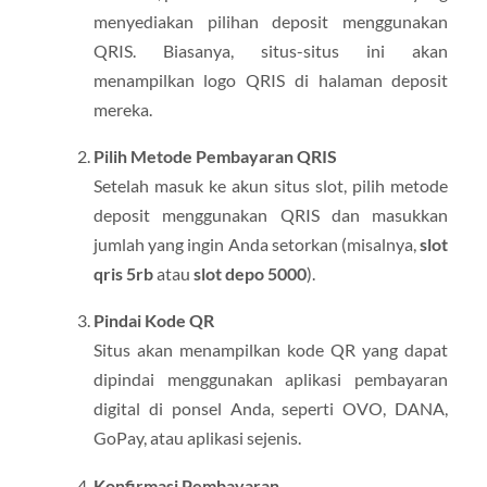
menyediakan pilihan deposit menggunakan
QRIS. Biasanya, situs-situs ini akan
menampilkan logo QRIS di halaman deposit
mereka.
Pilih Metode Pembayaran QRIS
Setelah masuk ke akun situs slot, pilih metode
deposit menggunakan QRIS dan masukkan
jumlah yang ingin Anda setorkan (misalnya,
slot
qris 5rb
atau
slot depo 5000
).
Pindai Kode QR
Situs akan menampilkan kode QR yang dapat
dipindai menggunakan aplikasi pembayaran
digital di ponsel Anda, seperti OVO, DANA,
GoPay, atau aplikasi sejenis.
Konfirmasi Pembayaran