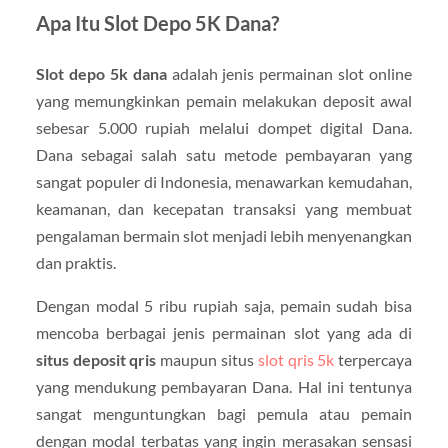
Apa Itu Slot Depo 5K Dana?
Slot depo 5k dana
adalah jenis permainan slot online
yang memungkinkan pemain melakukan deposit awal
sebesar 5.000 rupiah melalui dompet digital Dana.
Dana sebagai salah satu metode pembayaran yang
sangat populer di Indonesia, menawarkan kemudahan,
keamanan, dan kecepatan transaksi yang membuat
pengalaman bermain slot menjadi lebih menyenangkan
dan praktis.
Dengan modal 5 ribu rupiah saja, pemain sudah bisa
mencoba berbagai jenis permainan slot yang ada di
situs deposit qris
maupun situs
slot qris 5k
terpercaya
yang mendukung pembayaran Dana. Hal ini tentunya
sangat menguntungkan bagi pemula atau pemain
dengan modal terbatas yang ingin merasakan sensasi