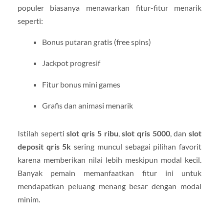
populer biasanya menawarkan fitur-fitur menarik
seperti:
Bonus putaran gratis (free spins)
Jackpot progresif
Fitur bonus mini games
Grafis dan animasi menarik
Istilah seperti
slot qris 5 ribu
,
slot qris 5000
, dan
slot
deposit qris 5k
sering muncul sebagai pilihan favorit
karena memberikan nilai lebih meskipun modal kecil.
Banyak pemain memanfaatkan fitur ini untuk
mendapatkan peluang menang besar dengan modal
minim.