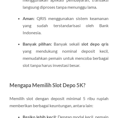
langsung diproses tanpa menunggu lama.
Aman:
QRIS menggunakan sistem keamanan
yang sudah terstandarisasi oleh Bank
Indonesia.
Banyak pilihan:
Banyak sekali
slot depo qris
yang mendukung nominal deposit kecil,
memudahkan pemain untuk mencoba berbagai
slot tanpa harus investasi besar.
Mengapa Memilih Slot Depo 5K?
Memilih slot dengan deposit minimal 5 ribu rupiah
memberikan berbagai keuntungan, antara lain:
Resiko lebih kecil:
Dengan modal kecil, pemain