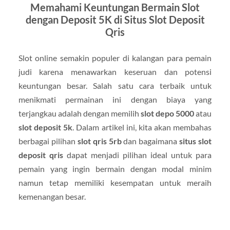
Memahami Keuntungan Bermain Slot
dengan Deposit 5K di Situs Slot Deposit
Qris
Slot online semakin populer di kalangan para pemain
judi karena menawarkan keseruan dan potensi
keuntungan besar. Salah satu cara terbaik untuk
menikmati permainan ini dengan biaya yang
terjangkau adalah dengan memilih
slot depo 5000
atau
slot deposit 5k
. Dalam artikel ini, kita akan membahas
berbagai pilihan
slot qris 5rb
dan bagaimana
situs slot
deposit qris
dapat menjadi pilihan ideal untuk para
pemain yang ingin bermain dengan modal minim
namun tetap memiliki kesempatan untuk meraih
kemenangan besar.