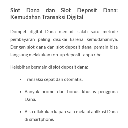
Slot Dana dan Slot Deposit Dana:
Kemudahan Transaksi Digital
Dompet digital Dana menjadi salah satu metode
pembayaran paling disukai karena kemudahannya.
Dengan
slot dana
dan
slot deposit dana
, pemain bisa
langsung melakukan top-up deposit tanpa ribet.
Kelebihan bermain di
slot deposit dana
:
Transaksi cepat dan otomatis.
Banyak promo dan bonus khusus pengguna
Dana.
Bisa dilakukan kapan saja melalui aplikasi Dana
di smartphone.