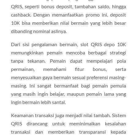
QRIS, seperti bonus deposit, tambahan saldo, hingga
cashback. Dengan memanfaatkan promo ini, deposit
10K bisa memberikan nilai bermain yang lebih besar
dibanding nominal aslinya.
Dari sisi pengalaman bermain, slot QRIS depo 10K
memungkinkan pemain mencoba berbagai strategi
tanpa tekanan. Pemain dapat mempelajari pola
permainan, memahami fitur bonus, serta
menyesuaikan gaya bermain sesuai preferensi masing-
masing. Ini sangat bermanfaat bagi pemain pemula
yang masih ingin belajar, maupun pemain lama yang
ingin bermain lebih santai.
Keamanan transaksi juga menjadi nilai tambah. Sistem
QRIS dirancang untuk meminimalkan kesalahan
transaksi dan memberikan transparansi kepada