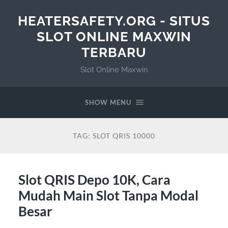
HEATERSAFETY.ORG - SITUS
SLOT ONLINE MAXWIN
TERBARU
Slot Online Maxwin
SHOW MENU
TAG:
SLOT QRIS 10000
Slot QRIS Depo 10K, Cara
Mudah Main Slot Tanpa Modal
Besar