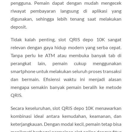
pengguna. Pemain dapat dengan mudah mengecek
riwayat pembayaran langsung di aplikasi yang
digunakan, sehingga lebih tenang saat melakukan
deposit.
Tidak kalah penting, slot QRIS depo 10K sangat
relevan dengan gaya hidup modern yang serba cepat.
Tanpa perlu ke ATM atau membuka banyak tab di
perangkat lain, pemain cukup menggunakan
smartphone untuk melakukan seluruh proses transaksi
dan bermain. Efisiensi waktu ini menjadi alasan
mengapa semakin banyak pemain beralih ke metode
QRIS.
Secara keseluruhan, slot QRIS depo 10K menawarkan
kombinasi ideal antara kemudahan, keamanan, dan
keterjangkauan. Dengan modal kecil, pemain tetap bisa
menikmati berbagai permainan slot online dengan fitur