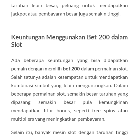
taruhan lebih besar, peluang untuk mendapatkan
jackpot atau pembayaran besar juga semakin tinggi.
Keuntungan Menggunakan Bet 200 dalam
Slot
Ada beberapa keuntungan yang bisa didapatkan
pemain dengan memilih
bet 200
dalam permainan slot.
Salah satunya adalah kesempatan untuk mendapatkan
kombinasi simbol yang lebih menguntungkan. Dalam
beberapa permainan slot, semakin besar taruhan yang
dipasang, semakin besar pula kemungkinan
mendapatkan fitur bonus, seperti free spins atau
multipliers yang meningkatkan pembayaran.
Selain itu, banyak mesin slot dengan taruhan tinggi