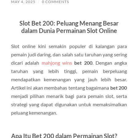
MAY 4, 2025
/
0 COMMENTS
Slot Bet 200: Peluang Menang Besar
dalam Dunia Permainan Slot Online
Slot online kini semakin populer di kalangan para
pemain judi daring, dan salah satu taruhan yang sering
dicari adalah
mahjong wins
bet 200
. Dengan angka
taruhan yang lebih tinggi, pemain berpeluang
mendapatkan kemenangan yang jauh lebih besar.
Artikel ini akan membahas tentang bagaimana
bet 200
menjadi pilihan menarik bagi para pemain slot, serta
strategi yang dapat digunakan untuk memaksimalkan
peluang kemenangan.
Apa Itu Bet 200 dalam Permainan Slot?