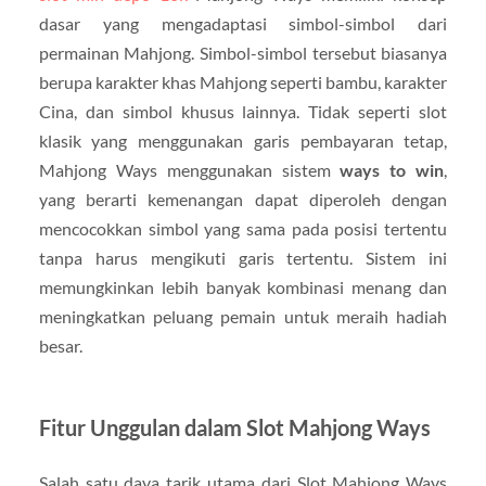
dasar yang mengadaptasi simbol-simbol dari
permainan Mahjong. Simbol-simbol tersebut biasanya
berupa karakter khas Mahjong seperti bambu, karakter
Cina, dan simbol khusus lainnya. Tidak seperti slot
klasik yang menggunakan garis pembayaran tetap,
Mahjong Ways menggunakan sistem
ways to win
,
yang berarti kemenangan dapat diperoleh dengan
mencocokkan simbol yang sama pada posisi tertentu
tanpa harus mengikuti garis tertentu. Sistem ini
memungkinkan lebih banyak kombinasi menang dan
meningkatkan peluang pemain untuk meraih hadiah
besar.
Fitur Unggulan dalam Slot Mahjong Ways
Salah satu daya tarik utama dari Slot Mahjong Ways