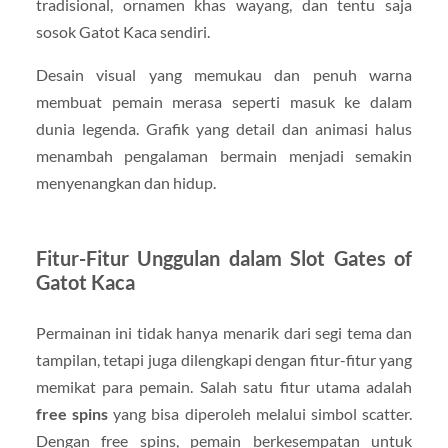
tradisional, ornamen khas wayang, dan tentu saja
sosok Gatot Kaca sendiri.
Desain visual yang memukau dan penuh warna
membuat pemain merasa seperti masuk ke dalam
dunia legenda. Grafik yang detail dan animasi halus
menambah pengalaman bermain menjadi semakin
menyenangkan dan hidup.
Fitur-Fitur Unggulan dalam Slot Gates of
Gatot Kaca
Permainan ini tidak hanya menarik dari segi tema dan
tampilan, tetapi juga dilengkapi dengan fitur-fitur yang
memikat para pemain. Salah satu fitur utama adalah
free spins
yang bisa diperoleh melalui simbol scatter.
Dengan free spins, pemain berkesempatan untuk