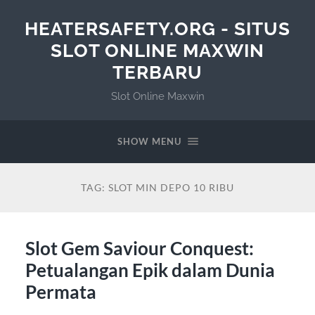
HEATERSAFETY.ORG - SITUS
SLOT ONLINE MAXWIN
TERBARU
Slot Online Maxwin
SHOW MENU
TAG:
SLOT MIN DEPO 10 RIBU
Slot Gem Saviour Conquest:
Petualangan Epik dalam Dunia
Permata