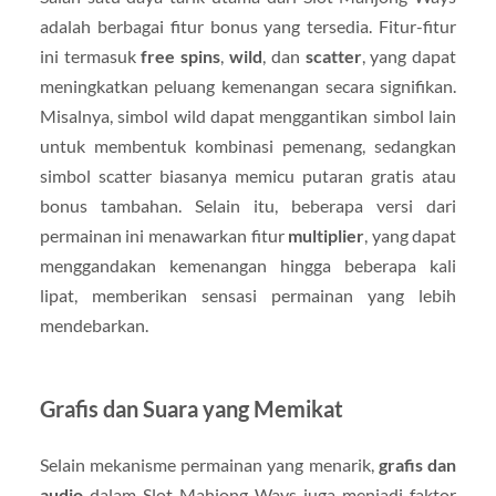
adalah berbagai fitur bonus yang tersedia. Fitur-fitur
ini termasuk
free spins
,
wild
, dan
scatter
, yang dapat
meningkatkan peluang kemenangan secara signifikan.
Misalnya, simbol wild dapat menggantikan simbol lain
untuk membentuk kombinasi pemenang, sedangkan
simbol scatter biasanya memicu putaran gratis atau
bonus tambahan. Selain itu, beberapa versi dari
permainan ini menawarkan fitur
multiplier
, yang dapat
menggandakan kemenangan hingga beberapa kali
lipat, memberikan sensasi permainan yang lebih
mendebarkan.
Grafis dan Suara yang Memikat
Selain mekanisme permainan yang menarik,
grafis dan
audio
dalam Slot Mahjong Ways juga menjadi faktor