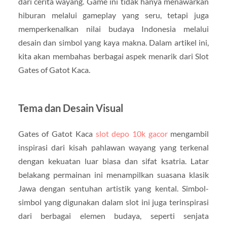
dari cerita wayang. Game ini tidak hanya menawarkan
hiburan melalui gameplay yang seru, tetapi juga
memperkenalkan nilai budaya Indonesia melalui
desain dan simbol yang kaya makna. Dalam artikel ini,
kita akan membahas berbagai aspek menarik dari Slot
Gates of Gatot Kaca.
Tema dan Desain Visual
Gates of Gatot Kaca
slot depo 10k gacor
mengambil
inspirasi dari kisah pahlawan wayang yang terkenal
dengan kekuatan luar biasa dan sifat ksatria. Latar
belakang permainan ini menampilkan suasana klasik
Jawa dengan sentuhan artistik yang kental. Simbol-
simbol yang digunakan dalam slot ini juga terinspirasi
dari berbagai elemen budaya, seperti senjata