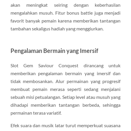
akan meningkat seiring dengan keberhasilan
mengalahkan musuh. Fitur bonus battle juga menjadi
favorit banyak pemain karena memberikan tantangan
tambahan sekaligus hadiah yang menggiurkan.
Pengalaman Bermain yang Imersif
Slot Gem Saviour Conquest dirancang untuk
memberikan pengalaman bermain yang imersif dan
tidak membosankan. Alur permainan yang progresif
membuat pemain merasa seperti sedang menjalani
sebuah misi petualangan. Setiap level atau musuh yang
dihadapi memberikan tantangan berbeda, sehingga
permainan terasa variatif.
Efek suara dan musik latar turut memperkuat suasana