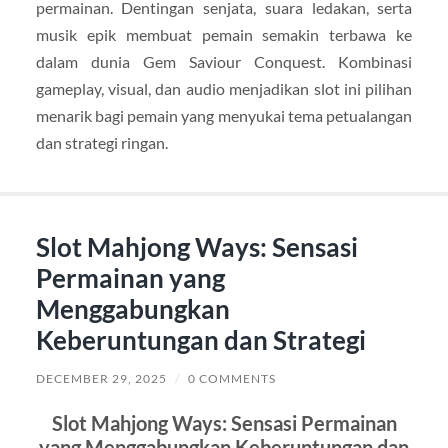
permainan. Dentingan senjata, suara ledakan, serta
musik epik membuat pemain semakin terbawa ke
dalam dunia Gem Saviour Conquest. Kombinasi
gameplay, visual, dan audio menjadikan slot ini pilihan
menarik bagi pemain yang menyukai tema petualangan
dan strategi ringan.
Slot Mahjong Ways: Sensasi
Permainan yang
Menggabungkan
Keberuntungan dan Strategi
DECEMBER 29, 2025
/
0 COMMENTS
Slot Mahjong Ways: Sensasi Permainan
yang Menggabungkan Keberuntungan dan