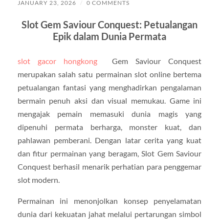
JANUARY 23, 2026
/
0 COMMENTS
Slot Gem Saviour Conquest: Petualangan
Epik dalam Dunia Permata
slot gacor hongkong
Gem Saviour Conquest
merupakan salah satu permainan slot online bertema
petualangan fantasi yang menghadirkan pengalaman
bermain penuh aksi dan visual memukau. Game ini
mengajak pemain memasuki dunia magis yang
dipenuhi permata berharga, monster kuat, dan
pahlawan pemberani. Dengan latar cerita yang kuat
dan fitur permainan yang beragam, Slot Gem Saviour
Conquest berhasil menarik perhatian para penggemar
slot modern.
Permainan ini menonjolkan konsep penyelamatan
dunia dari kekuatan jahat melalui pertarungan simbol