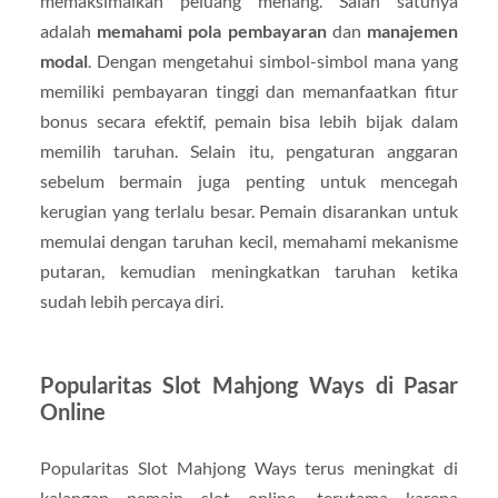
memaksimalkan peluang menang. Salah satunya
adalah
memahami pola pembayaran
dan
manajemen
modal
. Dengan mengetahui simbol-simbol mana yang
memiliki pembayaran tinggi dan memanfaatkan fitur
bonus secara efektif, pemain bisa lebih bijak dalam
memilih taruhan. Selain itu, pengaturan anggaran
sebelum bermain juga penting untuk mencegah
kerugian yang terlalu besar. Pemain disarankan untuk
memulai dengan taruhan kecil, memahami mekanisme
putaran, kemudian meningkatkan taruhan ketika
sudah lebih percaya diri.
Popularitas Slot Mahjong Ways di Pasar
Online
Popularitas Slot Mahjong Ways terus meningkat di
kalangan pemain slot online, terutama karena