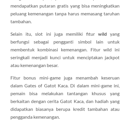
mendapatkan putaran gratis yang bisa meningkatkan
peluang kemenangan tanpa harus memasang taruhan
tambahan.
Selain itu, slot ini juga memiliki fitur
wild
yang
berfungsi sebagai pengganti simbol lain untuk
membentuk kombinasi kemenangan. Fitur wild ini
seringkali menjadi kunci untuk menciptakan jackpot
atau kemenangan besar.
Fitur bonus mini-game juga menambah keseruan
dalam Gates of Gatot Kaca. Di dalam mini-game ini,
pemain bisa melakukan tantangan khusus yang
berkaitan dengan cerita Gatot Kaca, dan hadiah yang
didapatkan biasanya berupa kredit tambahan atau
pengganda kemenangan.