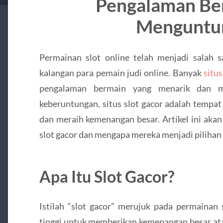
Pengalaman Be
Menguntu
Permainan slot online telah menjadi salah s
kalangan para pemain judi online. Banyak
situs
pengalaman bermain yang menarik dan me
keberuntungan, situs slot gacor adalah tempa
dan meraih kemenangan besar. Artikel ini akan
slot gacor dan mengapa mereka menjadi pilihan 
Apa Itu Slot Gacor?
Istilah “slot gacor” merujuk pada permainan
tinggi untuk memberikan kemenangan besar ata