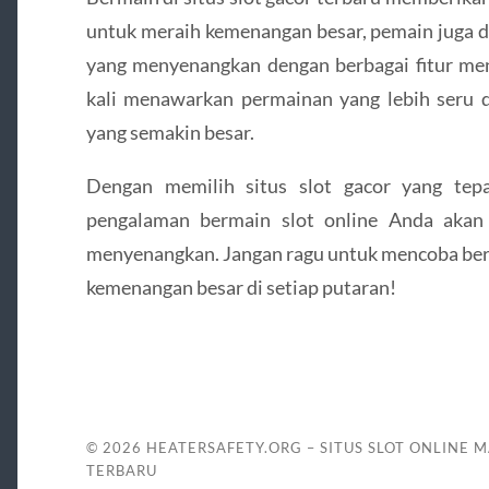
untuk meraih kemenangan besar, pemain juga 
yang menyenangkan dengan berbagai fitur mena
kali menawarkan permainan yang lebih seru 
yang semakin besar.
Dengan memilih situs slot gacor yang te
pengalaman bermain slot online Anda akan
menyenangkan. Jangan ragu untuk mencoba berba
kemenangan besar di setiap putaran!
© 2026
HEATERSAFETY.ORG – SITUS SLOT ONLINE 
TERBARU