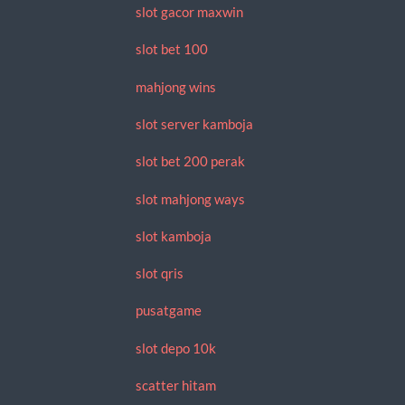
slot gacor maxwin
slot bet 100
mahjong wins
slot server kamboja
slot bet 200 perak
slot mahjong ways
slot kamboja
slot qris
pusatgame
slot depo 10k
scatter hitam