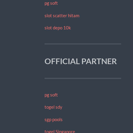
pg soft
slot scatter hitam
slot depo 10k
OFFICIAL PARTNER
pg soft
togel sdy
sgp pools
togel Singapore