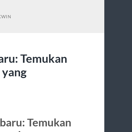
XWIN
baru: Temukan
 yang
erbaru: Temukan