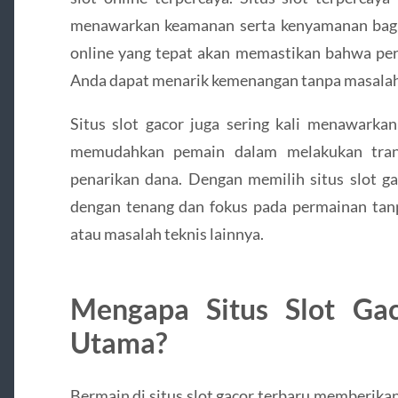
menawarkan keamanan serta kenyamanan bagi 
online yang tepat akan memastikan bahwa per
Anda dapat menarik kemenangan tanpa masalah
Situs slot gacor juga sering kali menawark
memudahkan pemain dalam melakukan trans
penarikan dana. Dengan memilih situs slot g
dengan tenang dan fokus pada permainan tan
atau masalah teknis lainnya.
Mengapa Situs Slot Gac
Utama?
Bermain di situs slot gacor terbaru memberika