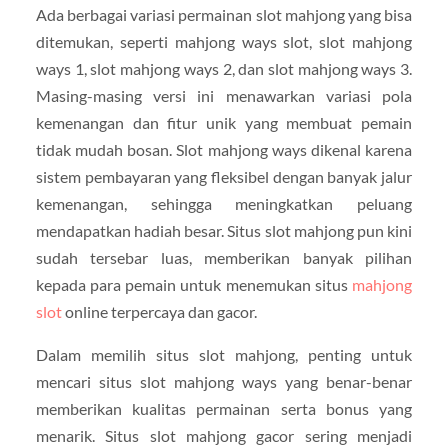
Ada berbagai variasi permainan slot mahjong yang bisa
ditemukan, seperti mahjong ways slot, slot mahjong
ways 1, slot mahjong ways 2, dan slot mahjong ways 3.
Masing-masing versi ini menawarkan variasi pola
kemenangan dan fitur unik yang membuat pemain
tidak mudah bosan. Slot mahjong ways dikenal karena
sistem pembayaran yang fleksibel dengan banyak jalur
kemenangan, sehingga meningkatkan peluang
mendapatkan hadiah besar. Situs slot mahjong pun kini
sudah tersebar luas, memberikan banyak pilihan
kepada para pemain untuk menemukan situs
mahjong
slot
online terpercaya dan gacor.
Dalam memilih situs slot mahjong, penting untuk
mencari situs slot mahjong ways yang benar-benar
memberikan kualitas permainan serta bonus yang
menarik. Situs slot mahjong gacor sering menjadi