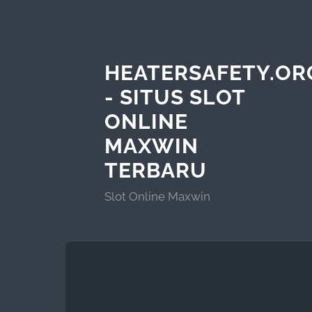
HEATERSAFETY.OR
- SITUS SLOT
ONLINE
MAXWIN
TERBARU
Slot Online Maxwin