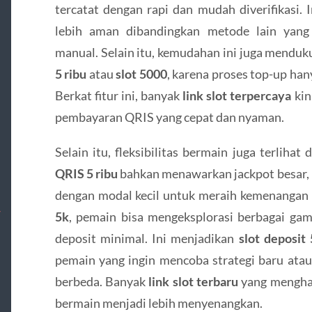
tercatat dengan rapi dan mudah diverifikasi
lebih aman dibandingkan metode lain yang
manual. Selain itu, kemudahan ini juga menduk
5 ribu
atau
slot 5000
, karena proses top-up ha
Berkat fitur ini, banyak
link slot terpercaya
kin
pembayaran QRIS yang cepat dan nyaman.
Selain itu, fleksibilitas bermain juga terliha
QRIS 5 ribu
bahkan menawarkan jackpot besar,
dengan modal kecil untuk meraih kemenangan 
/
5k
, pemain bisa mengeksplorasi berbagai gam
deposit minimal. Ini menjadikan
slot deposit 
pemain yang ingin mencoba strategi baru ata
berbeda. Banyak
link slot terbaru
yang menghad
bermain menjadi lebih menyenangkan.