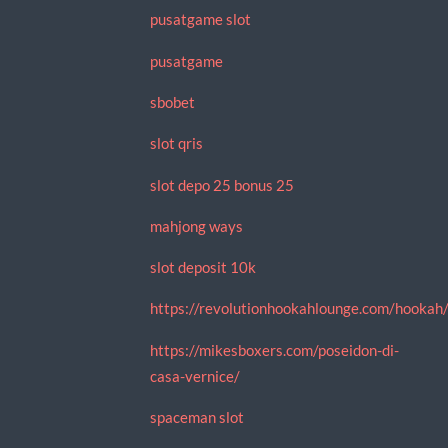
pusatgame slot
pusatgame
sbobet
slot qris
slot depo 25 bonus 25
mahjong ways
slot deposit 10k
https://revolutionhookahlounge.com/hookah
https://mikesboxers.com/poseidon-di-
casa-vernice/
spaceman slot