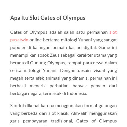
Apa Itu Slot Gates of Olympus
Gates of Olympus
adalah salah satu permainan
slot
pusatwin
online bertema mitologi Yunani yang sangat
populer di kalangan pemain kasino digital. Game ini
menampilkan sosok Zeus sebagai karakter utama yang
berada di Gunung Olympus, tempat para dewa dalam
cerita mitologi Yunani. Dengan desain visual yang
megah serta efek animasi yang dinamis, permainan ini
berhasil menarik perhatian banyak pemain dari
berbagai negara, termasuk di Indonesia.
Slot ini dikenal karena menggunakan format gulungan
yang berbeda dari slot klasik. Alih-alih menggunakan
garis pembayaran tradisional, Gates of Olympus