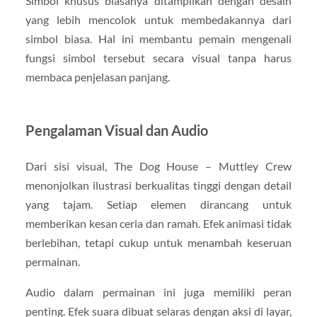
Simbol khusus biasanya ditampilkan dengan desain
yang lebih mencolok untuk membedakannya dari
simbol biasa. Hal ini membantu pemain mengenali
fungsi simbol tersebut secara visual tanpa harus
membaca penjelasan panjang.
Pengalaman Visual dan Audio
Dari sisi visual, The Dog House – Muttley Crew
menonjolkan ilustrasi berkualitas tinggi dengan detail
yang tajam. Setiap elemen dirancang untuk
memberikan kesan ceria dan ramah. Efek animasi tidak
berlebihan, tetapi cukup untuk menambah keseruan
permainan.
Audio dalam permainan ini juga memiliki peran
penting. Efek suara dibuat selaras dengan aksi di layar,