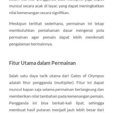
muncul secara acak di layar, yang dapat meningkatkan
nilai kemenangan secara signifikan.
Meskipun terlihat sederhana, permainan ini tetap
membutuhkan pemahaman dasar mengenai pola
permainan agar pemain dapat lebih menikmati
pengalaman bermainnya.
Fitur Utama dalam Permainan
Salah satu daya tarik utama dari Gates of Olympus
adalah fitur pengganda (multiplier). Fitur ini dapat
muncul kapan saja selama permainan berlangsung dan
memberikan nilai tambahan pada kemenangan pemain.
Pengganda ini bisa berkali-kali lipat, sehingga
membuat hasil putaran menjadi jauh lebih besar dari