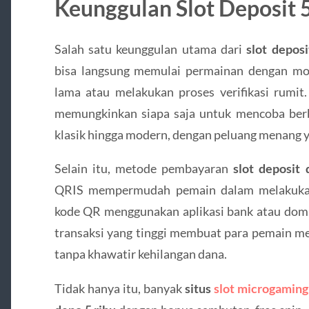
Keunggulan Slot Deposit 
Salah satu keunggulan utama dari
slot deposi
bisa langsung memulai permainan dengan mo
lama atau melakukan proses verifikasi rumi
memungkinkan siapa saja untuk mencoba berb
klasik hingga modern, dengan peluang menang y
Selain itu, metode pembayaran
slot deposit 
QRIS mempermudah pemain dalam melakuk
kode QR menggunakan aplikasi bank atau domp
transaksi yang tinggi membuat para pemain m
tanpa khawatir kehilangan dana.
Tidak hanya itu, banyak
situs
slot microgaming