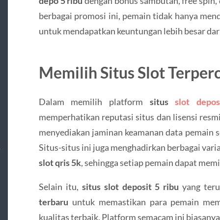
depo 5 ribu
dengan bonus sambutan, free spin, 
berbagai promosi ini, pemain tidak hanya mend
untuk mendapatkan keuntungan lebih besar dari
Memilih Situs Slot Terper
Dalam memilih platform
situs
slot depos
memperhatikan reputasi situs dan lisensi resm
menyediakan jaminan keamanan data pemain ser
Situs-situs ini juga menghadirkan berbagai vari
/
slot qris 5k
, sehingga setiap pemain dapat memil
Selain itu,
situs slot deposit 5 ribu
yang teru
terbaru
untuk memastikan para pemain memi
kualitas terbaik. Platform semacam ini biasan