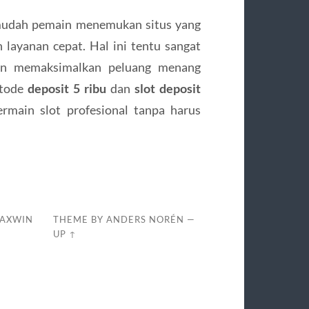
dah pemain menemukan situs yang
layanan cepat. Hal ini tentu sangat
in memaksimalkan peluang menang
etode
deposit 5 ribu
dan
slot deposit
ermain slot profesional tanpa harus
MAXWIN
THEME BY
ANDERS NORÉN
—
UP ↑