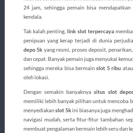
24 jam, sehingga pemain bisa mendapatkan 
kendala.
Tak kalah penting,
link slot terpercaya
membant
penipuan yang kerap terjadi di dunia perju
depo 5k
yang resmi, proses deposit, penarikan
dan cepat. Banyak pemain juga menyukai kemud
sehingga mereka bisa bermain
slot 5 ribu
ata
oleh lokasi.
Dengan semakin banyaknya
situs slot depo
memiliki lebih banyak pilihan untuk mencoba 
menyediakan
slot 5k
ini biasanya juga menghad
navigasi mudah, serta fitur-fitur tambahan s
membuat pengalaman bermain lebih seru dan ko