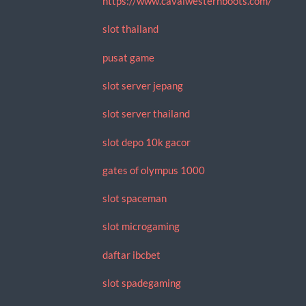
https://www.cavalwesternboots.com/
slot thailand
pusat game
slot server jepang
slot server thailand
slot depo 10k gacor
gates of olympus 1000
slot spaceman
slot microgaming
daftar ibcbet
slot spadegaming