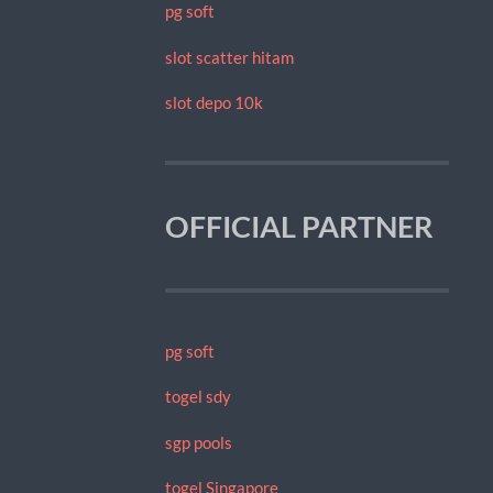
pg soft
slot scatter hitam
slot depo 10k
OFFICIAL PARTNER
pg soft
togel sdy
sgp pools
togel Singapore