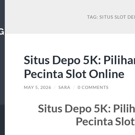
TAG:
SITUS SLOT DE
G
Situs Depo 5K: Pilih
Pecinta Slot Online
MAY 5, 2026
/
SARA
/
0 COMMENTS
Situs Depo 5K: Pili
Pecinta Slo