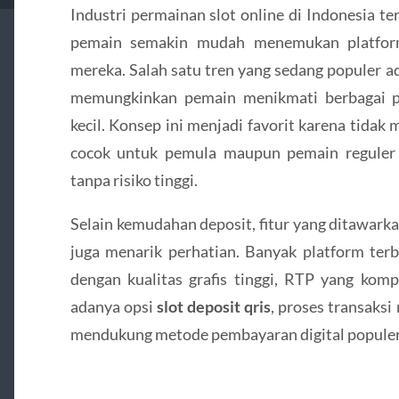
Industri permainan slot online di Indonesia 
pemain semakin mudah menemukan platform 
mereka. Salah satu tren yang sedang populer 
memungkinkan pemain menikmati berbagai p
kecil. Konsep ini menjadi favorit karena tida
cocok untuk pemula maupun pemain reguler
tanpa risiko tinggi.
Selain kemudahan deposit, fitur yang ditawark
juga menarik perhatian. Banyak platform terb
dengan kualitas grafis tinggi, RTP yang kom
adanya opsi
slot deposit qris
, proses transaksi
mendukung metode pembayaran digital populer 