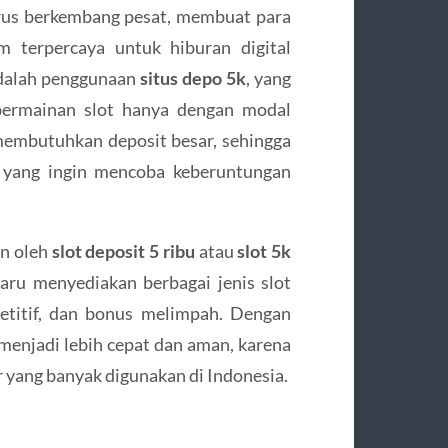
terus berkembang pesat, membuat para
terpercaya untuk hiburan digital
adalah penggunaan
situs depo 5k
, yang
ermainan slot hanya dengan modal
k membutuhkan deposit besar, sehingga
 yang ingin mencoba keberuntungan
an oleh
slot deposit 5 ribu
atau
slot 5k
aru menyediakan berbagai jenis slot
petitif, dan bonus melimpah. Dengan
 menjadi lebih cepat dan aman, karena
yang banyak digunakan di Indonesia.