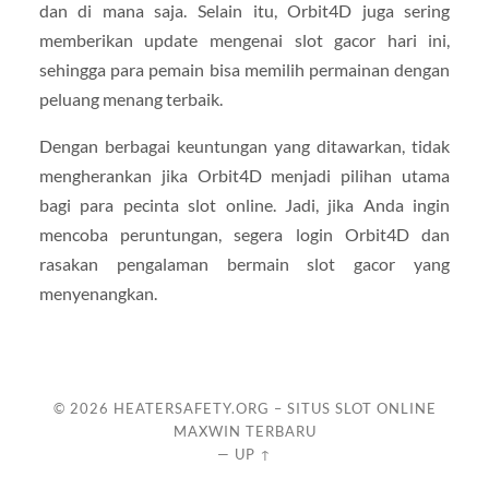
dan di mana saja. Selain itu, Orbit4D juga sering
memberikan update mengenai slot gacor hari ini,
sehingga para pemain bisa memilih permainan dengan
peluang menang terbaik.
Dengan berbagai keuntungan yang ditawarkan, tidak
mengherankan jika Orbit4D menjadi pilihan utama
bagi para pecinta slot online. Jadi, jika Anda ingin
mencoba peruntungan, segera login Orbit4D dan
rasakan pengalaman bermain slot gacor yang
menyenangkan.
© 2026
HEATERSAFETY.ORG – SITUS SLOT ONLINE
MAXWIN TERBARU
—
UP ↑