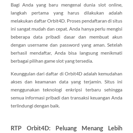
Bagi Anda yang baru mengenal dunia slot online,
langkah pertama yang harus dilakukan adalah
melakukan daftar Orbit4D. Proses pendaftaran di situs
ini sangat mudah dan cepat. Anda hanya perlu mengisi
beberapa data pribadi dasar dan membuat akun
dengan username dan password yang aman. Setelah
berhasil mendaftar, Anda bisa langsung menikmati
berbagai pilihan game slot yang tersedia.
Keunggulan dari daftar di Orbit4D adalah kemudahan
akses dan keamanan data yang terjamin. Situs ini
menggunakan teknologi enkripsi terbaru sehingga
semua informasi pribadi dan transaksi keuangan Anda
terlindungi dengan baik.
RTP Orbit4D: Peluang Menang Lebih