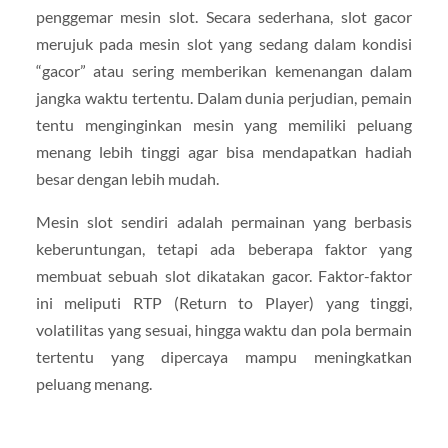
penggemar mesin slot. Secara sederhana, slot gacor
merujuk pada mesin slot yang sedang dalam kondisi
“gacor” atau sering memberikan kemenangan dalam
jangka waktu tertentu. Dalam dunia perjudian, pemain
tentu menginginkan mesin yang memiliki peluang
menang lebih tinggi agar bisa mendapatkan hadiah
besar dengan lebih mudah.
Mesin slot sendiri adalah permainan yang berbasis
keberuntungan, tetapi ada beberapa faktor yang
membuat sebuah slot dikatakan gacor. Faktor-faktor
ini meliputi RTP (Return to Player) yang tinggi,
volatilitas yang sesuai, hingga waktu dan pola bermain
tertentu yang dipercaya mampu meningkatkan
peluang menang.