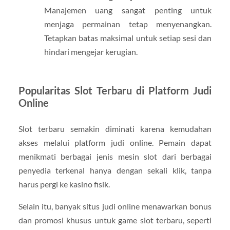
Manajemen uang sangat penting untuk
menjaga permainan tetap menyenangkan.
Tetapkan batas maksimal untuk setiap sesi dan
hindari mengejar kerugian.
Popularitas Slot Terbaru di Platform Judi
Online
Slot terbaru semakin diminati karena kemudahan
akses melalui platform judi online. Pemain dapat
menikmati berbagai jenis mesin slot dari berbagai
penyedia terkenal hanya dengan sekali klik, tanpa
harus pergi ke kasino fisik.
Selain itu, banyak situs judi online menawarkan bonus
dan promosi khusus untuk game slot terbaru, seperti