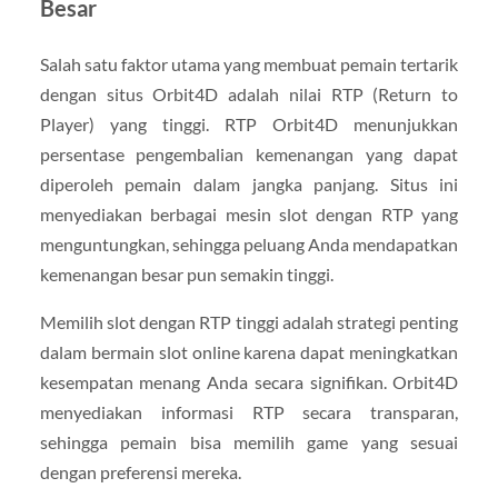
Besar
Salah satu faktor utama yang membuat pemain tertarik
dengan situs Orbit4D adalah nilai RTP (Return to
Player) yang tinggi. RTP Orbit4D menunjukkan
persentase pengembalian kemenangan yang dapat
diperoleh pemain dalam jangka panjang. Situs ini
menyediakan berbagai mesin slot dengan RTP yang
menguntungkan, sehingga peluang Anda mendapatkan
kemenangan besar pun semakin tinggi.
Memilih slot dengan RTP tinggi adalah strategi penting
dalam bermain slot online karena dapat meningkatkan
kesempatan menang Anda secara signifikan. Orbit4D
menyediakan informasi RTP secara transparan,
sehingga pemain bisa memilih game yang sesuai
dengan preferensi mereka.