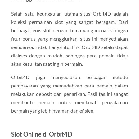
Salah satu keunggulan utama situs Orbit4D adalah
koleksi permainan slot yang sangat beragam. Dari
berbagai jenis slot dengan tema yang menarik hingga
fitur bonus yang menggiurkan, situs ini menyediakan
semuanya. Tidak hanya itu, link Orbit4D selalu dapat
diakses dengan mudah, sehingga para pemain tidak
akan kesulitan saat ingin bermain.
Orbit4D juga menyediakan berbagai metode
pembayaran yang memudahkan para pemain dalam
melakukan deposit dan penarikan. Fasilitas ini sangat
membantu pemain untuk menikmati pengalaman
bermain yang lebih nyaman dan efisien.
Slot Online di Orbit4D