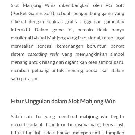
Slot Mahjong Wins dikembangkan oleh PG Soft
(Pocket Games Soft), sebuah pengembang game yang
dikenal dengan kualitas grafis tinggi dan gameplay
interaktif. Dalam game ini, pemain tidak hanya
menikmati visual Mahjong yang tradisional, tetapi juga
merasakan sensasi kemenangan beruntun berkat
sistem
cascading reels
yang memungkinkan simbol
menang untuk hilang dan digantikan oleh simbol baru,
memberi peluang untuk menang berkali-kali dalam
satu putaran.
Fitur Unggulan dalam Slot Mahjong Win
Salah satu hal yang membuat
mahjong win
begitu
menarik adalah fitur-fitur bonusnya yang bervariasi.
Fitur-fitur ini tidak hanya mempercantik tampilan