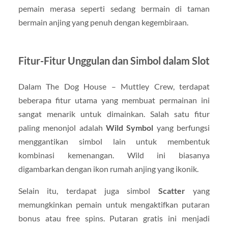
pemain merasa seperti sedang bermain di taman
bermain anjing yang penuh dengan kegembiraan.
Fitur-Fitur Unggulan dan Simbol dalam Slot
Dalam The Dog House – Muttley Crew, terdapat
beberapa fitur utama yang membuat permainan ini
sangat menarik untuk dimainkan. Salah satu fitur
paling menonjol adalah
Wild Symbol
yang berfungsi
menggantikan simbol lain untuk membentuk
kombinasi kemenangan. Wild ini biasanya
digambarkan dengan ikon rumah anjing yang ikonik.
Selain itu, terdapat juga simbol
Scatter
yang
memungkinkan pemain untuk mengaktifkan putaran
bonus atau free spins. Putaran gratis ini menjadi