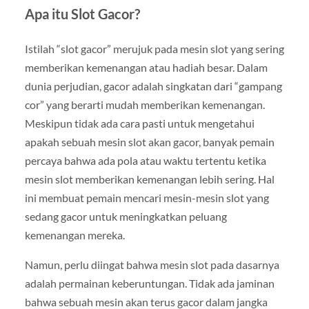
Apa itu Slot Gacor?
Istilah “slot gacor” merujuk pada mesin slot yang sering
memberikan kemenangan atau hadiah besar. Dalam
dunia perjudian, gacor adalah singkatan dari “gampang
cor” yang berarti mudah memberikan kemenangan.
Meskipun tidak ada cara pasti untuk mengetahui
apakah sebuah mesin slot akan gacor, banyak pemain
percaya bahwa ada pola atau waktu tertentu ketika
mesin slot memberikan kemenangan lebih sering. Hal
ini membuat pemain mencari mesin-mesin slot yang
sedang gacor untuk meningkatkan peluang
kemenangan mereka.
Namun, perlu diingat bahwa mesin slot pada dasarnya
adalah permainan keberuntungan. Tidak ada jaminan
bahwa sebuah mesin akan terus gacor dalam jangka