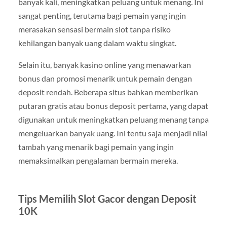
banyak kali, meningkatkan peluang untuk menang. Ini
sangat penting, terutama bagi pemain yang ingin
merasakan sensasi bermain slot tanpa risiko
kehilangan banyak uang dalam waktu singkat.
Selain itu, banyak kasino online yang menawarkan
bonus dan promosi menarik untuk pemain dengan
deposit rendah. Beberapa situs bahkan memberikan
putaran gratis atau bonus deposit pertama, yang dapat
digunakan untuk meningkatkan peluang menang tanpa
mengeluarkan banyak uang. Ini tentu saja menjadi nilai
tambah yang menarik bagi pemain yang ingin
memaksimalkan pengalaman bermain mereka.
Tips Memilih Slot Gacor dengan Deposit
10K