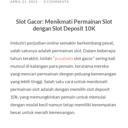
APRIL 21, 2025
/
0 COMMENTS
Slot Gacor: Menikmati Permainan Slot
dengan Slot Deposit 10K
Industri perjudian online semakin berkembang pesat,
salah satunya adalah permainan slot. Dalam beberapa
tahun terakhir, istilah “
pusatwin
slot gacor” sering kali
muncul di kalangan para pemain, terutama mereka
yang mencari permainan dengan peluang kemenangan
yang lebih tinggi. Salah satu cara untuk menikmati
permainan slot adalah dengan memilih slot deposit
10k, yang memungkinkan pemain untuk memulai
dengan modal kecil namun tetap memiliki kesempatan
besar untuk meraih kemenangan.