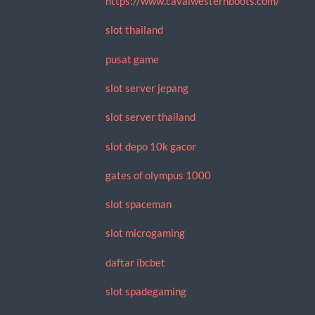
https://www.cavalwesternboots.com/
slot thailand
pusat game
slot server jepang
slot server thailand
slot depo 10k gacor
gates of olympus 1000
slot spaceman
slot microgaming
daftar ibcbet
slot spadegaming