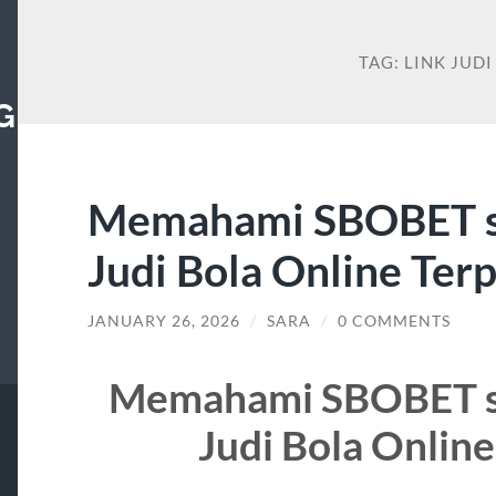
TAG:
LINK JUDI
G
Memahami SBOBET s
Judi Bola Online Ter
JANUARY 26, 2026
/
SARA
/
0 COMMENTS
Memahami SBOBET se
Judi Bola Onlin