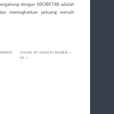
, bergabung dengan SBOBET88 adalah
dan meningkatkan peluang meraih
MAXWIN
THEME BY
ANDERS NORÉN
—
UP ↑