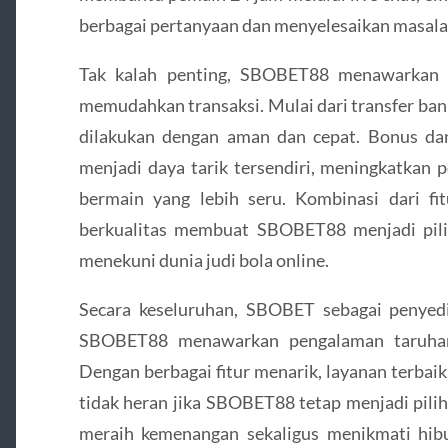
berbagai pertanyaan dan menyelesaikan masala
Tak kalah penting, SBOBET88 menawarkan 
memudahkan transaksi. Mulai dari transfer bank
dilakukan dengan aman dan cepat. Bonus dan
menjadi daya tarik tersendiri, meningkatkan
bermain yang lebih seru. Kombinasi dari fi
berkualitas membuat SBOBET88 menjadi pili
menekuni dunia judi bola online.
Secara keseluruhan, SBOBET sebagai penyedi
SBOBET88 menawarkan pengalaman taruhan 
Dengan berbagai fitur menarik, layanan terbai
tidak heran jika SBOBET88 tetap menjadi pilih
meraih kemenangan sekaligus menikmati hibu