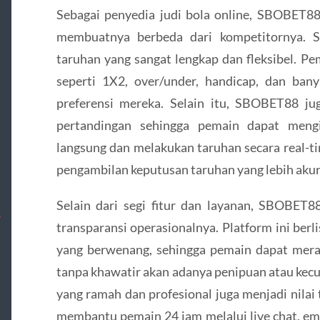
Sebagai penyedia judi bola online, SBOBET88
membuatnya berbeda dari kompetitornya. S
taruhan yang sangat lengkap dan fleksibel. P
seperti 1X2, over/under, handicap, dan bany
preferensi mereka. Selain itu, SBOBET88 jug
pertandingan sehingga pemain dapat mengi
langsung dan melakukan taruhan secara real-t
pengambilan keputusan taruhan yang lebih akur
Selain dari segi fitur dan layanan, SBOBET8
/
transparansi operasionalnya. Platform ini berl
yang berwenang, sehingga pemain dapat mer
tanpa khawatir akan adanya penipuan atau kec
yang ramah dan profesional juga menjadi nila
membantu pemain 24 jam melalui live chat, e