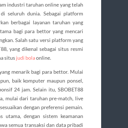
 industri taruhan online yang telah
di seluruh dunia. Sebagai platform
kan berbagai layanan taruhan yang
utama bagi para bettor yang mencari
kan. Salah satu versi platform yang
8, yang dikenal sebagai situs resmi
a situs
judi bola
online.
ng menarik bagi para bettor. Mulai
 pun, baik komputer maupun ponsel,
onsif 24 jam. Selain itu, SBOBET88
, mulai dari taruhan pre-match, live
isesuaikan dengan preferensi pemain.
as utama, dengan sistem keamanan
hwa semua transaksi dan data pribadi