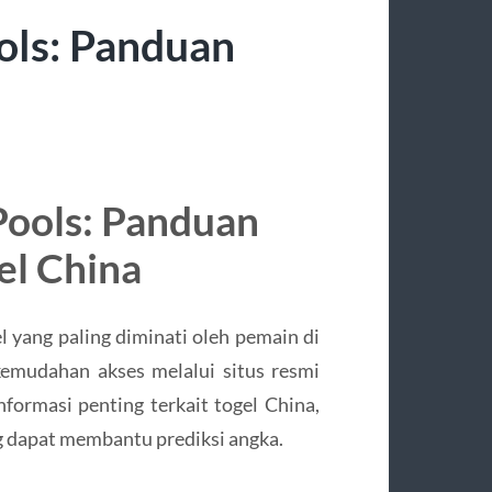
ols: Panduan
Pools: Panduan
el China
l yang paling diminati oleh pemain di
kemudahan akses melalui situs resmi
nformasi penting terkait togel China,
ng dapat membantu prediksi angka.