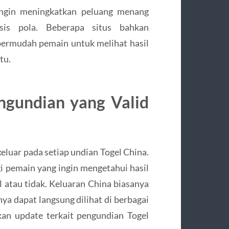
ingin meningkatkan peluang menang
sis pola. Beberapa situs bahkan
permudah pemain untuk melihat hasil
tu.
ngundian yang Valid
eluar pada setiap undian Togel China.
gi pemain yang ingin mengetahui hasil
 atau tidak. Keluaran China biasanya
nya dapat langsung dilihat di berbagai
kan update terkait pengundian Togel