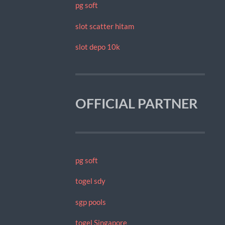
pg soft
slot scatter hitam
slot depo 10k
OFFICIAL PARTNER
pg soft
togel sdy
sgp pools
togel Singapore