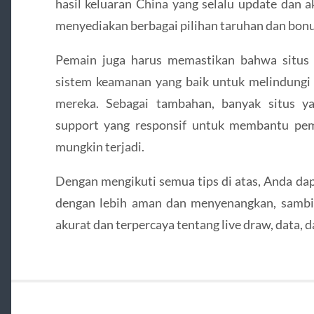
hasil keluaran China yang selalu update dan ak
menyediakan berbagai pilihan taruhan dan bonu
Pemain juga harus memastikan bahwa situs t
sistem keamanan yang baik untuk melindungi 
mereka. Sebagai tambahan, banyak situs y
support yang responsif untuk membantu pe
mungkin terjadi.
Dengan mengikuti semua tips di atas, Anda da
dengan lebih aman dan menyenangkan, sambi
akurat dan terpercaya tentang live draw, data, 