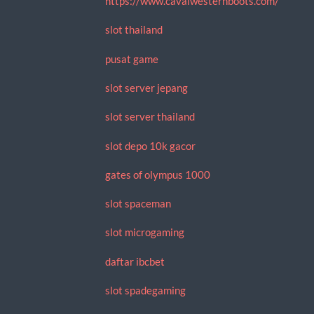
https://www.cavalwesternboots.com/
slot thailand
pusat game
slot server jepang
slot server thailand
slot depo 10k gacor
gates of olympus 1000
slot spaceman
slot microgaming
daftar ibcbet
slot spadegaming