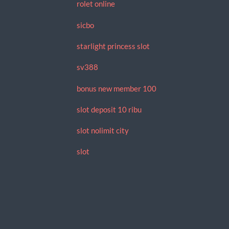
rolet online
sicbo
starlight princess slot
sv388
bonus new member 100
slot deposit 10 ribu
slot nolimit city
slot