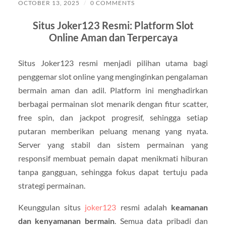
OCTOBER 13, 2025
/
0 COMMENTS
Situs Joker123 Resmi: Platform Slot
Online Aman dan Terpercaya
Situs Joker123 resmi menjadi pilihan utama bagi
penggemar slot online yang menginginkan pengalaman
bermain aman dan adil. Platform ini menghadirkan
berbagai permainan slot menarik dengan fitur scatter,
free spin, dan jackpot progresif, sehingga setiap
putaran memberikan peluang menang yang nyata.
Server yang stabil dan sistem permainan yang
responsif membuat pemain dapat menikmati hiburan
tanpa gangguan, sehingga fokus dapat tertuju pada
strategi permainan.
Keunggulan situs
joker123
resmi adalah
keamanan
dan kenyamanan bermain
. Semua data pribadi dan