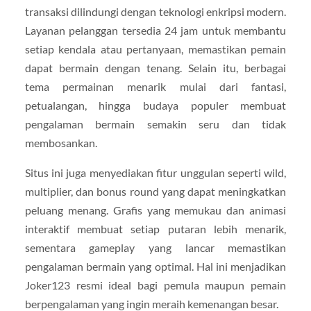
transaksi dilindungi dengan teknologi enkripsi modern.
Layanan pelanggan tersedia 24 jam untuk membantu
setiap kendala atau pertanyaan, memastikan pemain
dapat bermain dengan tenang. Selain itu, berbagai
tema permainan menarik mulai dari fantasi,
petualangan, hingga budaya populer membuat
pengalaman bermain semakin seru dan tidak
membosankan.
Situs ini juga menyediakan fitur unggulan seperti wild,
multiplier, dan bonus round yang dapat meningkatkan
peluang menang. Grafis yang memukau dan animasi
interaktif membuat setiap putaran lebih menarik,
sementara gameplay yang lancar memastikan
pengalaman bermain yang optimal. Hal ini menjadikan
Joker123 resmi ideal bagi pemula maupun pemain
berpengalaman yang ingin meraih kemenangan besar.