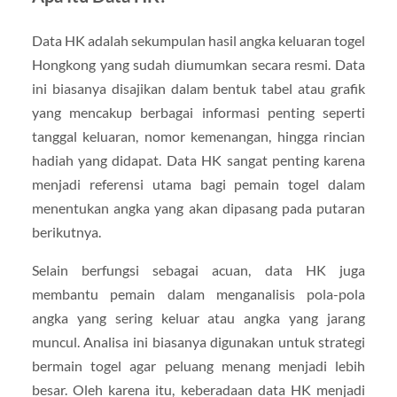
Data HK adalah sekumpulan hasil angka keluaran togel
Hongkong yang sudah diumumkan secara resmi. Data
ini biasanya disajikan dalam bentuk tabel atau grafik
yang mencakup berbagai informasi penting seperti
tanggal keluaran, nomor kemenangan, hingga rincian
hadiah yang didapat. Data HK sangat penting karena
menjadi referensi utama bagi pemain togel dalam
menentukan angka yang akan dipasang pada putaran
berikutnya.
Selain berfungsi sebagai acuan, data HK juga
membantu pemain dalam menganalisis pola-pola
angka yang sering keluar atau angka yang jarang
muncul. Analisa ini biasanya digunakan untuk strategi
bermain togel agar peluang menang menjadi lebih
besar. Oleh karena itu, keberadaan data HK menjadi