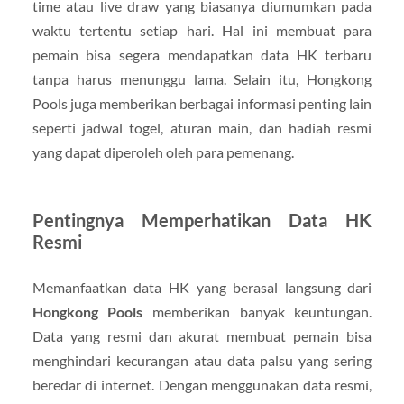
time atau live draw yang biasanya diumumkan pada
waktu tertentu setiap hari. Hal ini membuat para
pemain bisa segera mendapatkan data HK terbaru
tanpa harus menunggu lama. Selain itu, Hongkong
Pools juga memberikan berbagai informasi penting lain
seperti jadwal togel, aturan main, dan hadiah resmi
yang dapat diperoleh oleh para pemenang.
Pentingnya Memperhatikan Data HK
Resmi
Memanfaatkan data HK yang berasal langsung dari
Hongkong Pools
memberikan banyak keuntungan.
Data yang resmi dan akurat membuat pemain bisa
menghindari kecurangan atau data palsu yang sering
beredar di internet. Dengan menggunakan data resmi,