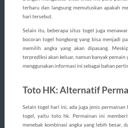
terbaru dan langsung memutuskan apakah m
hari tersebut.
Selain itu, beberapa situs togel juga menawar
bocoran togel hongkong yang bisa menjadi 
memilih angka yang akan dipasang. Meski
terprediksi akan keluar, namun banyak pemain 
menggunakan informasi ini sebagai bahan pert
Toto HK: Alternatif Perma
Selain togel hari ini, ada juga jenis permaina
togel, yaitu toto hk. Permainan ini membe
menebak kombinasi angka yang lebih besar, d