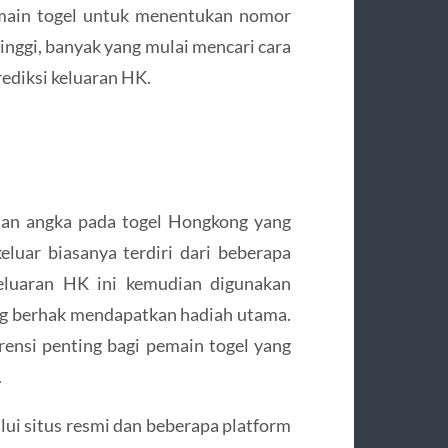
emain togel untuk menentukan nomor
inggi, banyak yang mulai mencari cara
ediksi keluaran HK.
ian angka pada togel Hongkong yang
eluar biasanya terdiri dari beberapa
keluaran HK ini kemudian digunakan
ng berhak mendapatkan hadiah utama.
erensi penting bagi pemain togel yang
.
lui situs resmi dan beberapa platform