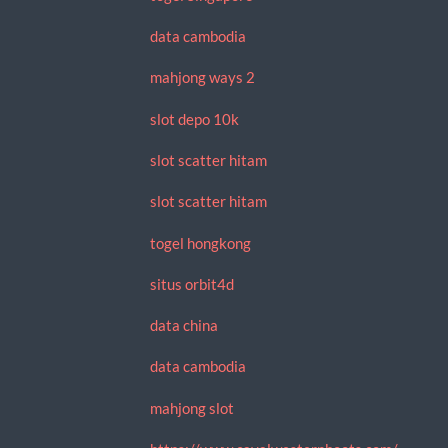
data cambodia
mahjong ways 2
slot depo 10k
slot scatter hitam
slot scatter hitam
togel hongkong
situs orbit4d
data china
data cambodia
mahjong slot