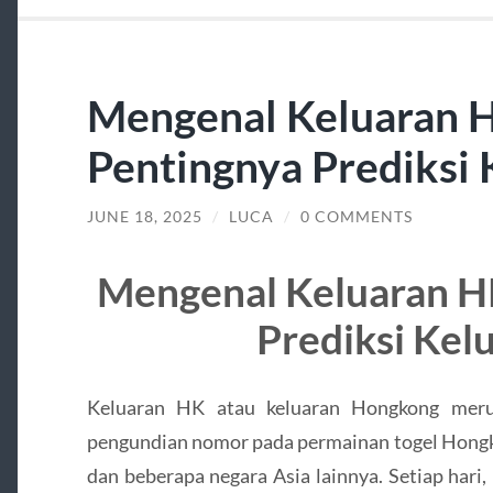
Mengenal Keluaran 
Pentingnya Prediksi
JUNE 18, 2025
/
LUCA
/
0 COMMENTS
Mengenal Keluaran H
Prediksi Kel
Keluaran HK atau keluaran Hongkong mer
pengundian nomor pada permainan togel Hongko
dan beberapa negara Asia lainnya. Setiap hari