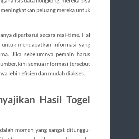
analisis data hongkong, mereka bisa
 meningkatkan peluang mereka untuk
anya diperbarui secara real-time. Hal
 untuk mendapatkan informasi yang
ama. Jika sebelumnya pemain harus
sumber, kini semua informasi tersebut
ya lebih efisien dan mudah diakses.
yajikan Hasil Togel
 adalah momen yang sangat ditunggu-