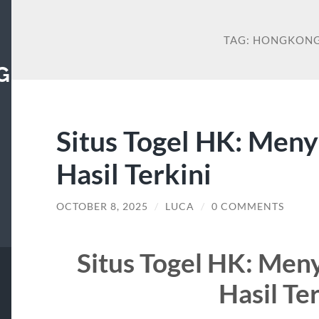
TAG:
HONGKONG
G
Situs Togel HK: Meny
Hasil Terkini
OCTOBER 8, 2025
/
LUCA
/
0 COMMENTS
Situs Togel HK: Men
Hasil Te