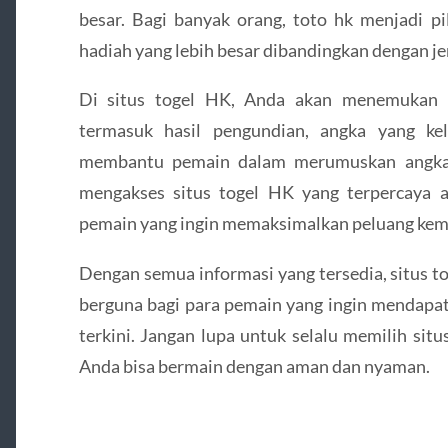
besar. Bagi banyak orang, toto hk menjadi p
hadiah yang lebih besar dibandingkan dengan je
Di situs togel HK, Anda akan menemukan be
termasuk hasil pengundian, angka yang kel
membantu pemain dalam merumuskan angka y
mengakses situs togel HK yang terpercaya a
pemain yang ingin memaksimalkan peluang ke
Dengan semua informasi yang tersedia, situs t
berguna bagi para pemain yang ingin mendapat
terkini. Jangan lupa untuk selalu memilih sit
Anda bisa bermain dengan aman dan nyaman.