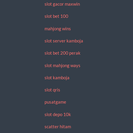
slot gacor maxwin
slot bet 100
mahjong wins
slot server kamboja
slot bet 200 perak
slot mahjong ways
slot kamboja
slot qris
pusatgame
slot depo 10k
scatter hitam